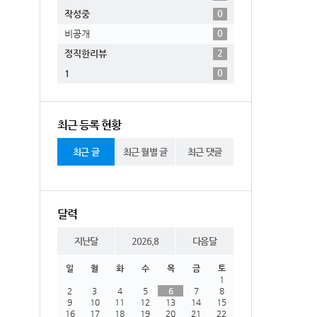
0
작성중
0
비공개
2
정직한리뷰
0
1
최근 등록 현황
최근 글
최근 월별 글
최근 댓글
달력
지난달
2026.8
다음달
일
월
화
수
목
금
토
1
2
3
4
5
6
7
8
9
10
11
12
13
14
15
16
17
18
19
20
21
22