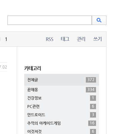
1
RSS
태그
관리
쓰기
7.02
카테고리
372
전체글
334
꿈해몽
1
건강정보
6
PC관련
3
안드로이드
16
추억의 아케이드게임
6
이것저것