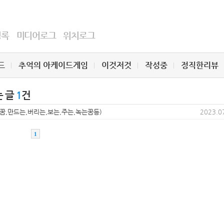
명록
미디어로그
위치로그
드
추억의 아케이드게임
이것저것
작성중
정직한리뷰
는 글
1
건
크꿈,만드는,버리는,보는,주는,녹는꿈등)
2023.0
1