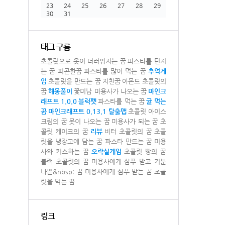
23
24
25
26
27
28
29
30
31
태그 구름
초콜릿으로 옷이 더러워지는 꿈
파스타를 던지
는 꿈
피곤한꿈
파스타를 많이 먹는 꿈
추억게
임
초콜릿을 만드는 꿈
지친꿈
아몬드 초콜릿의
꿈
해몽풀이
꽃미남 미용사가 나오는 꿈
마인크
래프트 1.0.0
블럭펫
파스타를 먹는 꿈
귤 먹는
꿈
마인크래프트 0.13.1 탈출맵
초콜릿 아이스
크림의 꿈
못이 나오는 꿈
미용사가 되는 꿈
초
콜릿 케이크의 꿈
리뷰
비터 초콜릿의 꿈
초콜
릿을 냉장고에 담는 꿈
파스타 만드는 꿈
미용
사와 키스하는 꿈
오락실게임
초콜릿 빵의 꿈
블랙 초콜릿의 꿈
미용사에게 샴푸 받고 기분
나쁜&nbsp; 꿈
미용사에게 샴푸 받는 꿈
초콜
릿을 먹는 꿈
링크