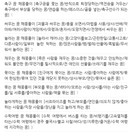
축구 꿈 해몽풀이 [축구공을 쫓는 꿈/반칙으로 퇴장당하는/역전승을 거두는/
축구에서 부상을 당하는 꿈/연습을 하는/패스미스/골을 넣는/축구선수가 되는
꿈]
1
싸우는 꿈 해몽풀이 [괴물과 싸우는 꿈/총을 쏘면서/마법을 사용/상사/선배/악
마와/여러사람이/게임에서/유령과/혼자서/도망치면서/전쟁에서 싸우는 꿈]
1
놀라는 꿈 해몽풀이 [놀라서 깨어나는 꿈/고양이를보고/곤란한일/교통사고로/
다른사람이/일부러 놀란 척하는 꿈/많은사람들/뱀/벌레/선물에/폭발음/무서
워서 놀라는 꿈]
2
채우는 꿈 해몽풀이 [죽은 사람을 채우는 꿈/소중한 것을/채우고 안심하는/채
워도 불안한 꿈/무언가를 필사적으로/전 애인의 선물을/쓰레기를 채우는 꿈]
묶이는 꿈 해몽풀이 [친구에게 묶이는 꿈/모르는 사람/좋아하는 사람에게/묶
여 한심한/묶여 있던 것을 깨닫지 못하는/상사/부모/연인/묶여서 슬픈 꿈]
1
묶는 꿈 해몽풀이 [부모를 묶는 꿈/넥타이/모르는 사람/상사를/아는 사람/친구
를/일 서류를/좋아하는 사람을/책을 묶는 꿈]
1
놀라게하는 꿈 해몽풀이 [서프라이즈를 하고/부모를/연인을/의도치 않게/좋아
하는 사람을/직장 사람을/장난을 치고 놀라게 하는 꿈]
수학여행 꿈 해몽풀이 [수학 여행에서 버스를 타는 꿈/비행기를/고속열차를
타는/수학 여행에서 경주 불국사/불교 사찰/바다/성/지루한/즐거운/수학 여행
에 지각하는 꿈]
3