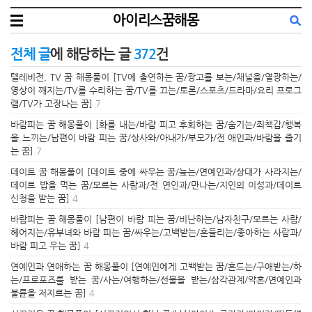
아이리스꿈해몽
전체 글
에 해당하는 글
372
건
텔레비전, TV 꿈 해몽풀이 [TV에 출연하는 꿈/광고를 보는/채널을/열광하는/
영상이 깨지는/TV를 수리하는 꿈/TV를 끄는/토론/스포츠/드라마/요리 프로그
램/TV가 고장나는 꿈]
7
바람피는 꿈 해몽풀이 [화를 내는/바람 피고 후회하는 꿈/숨기는/죄책감/행복
을 느끼는/남편이 바람 피는 꿈/상사와/아내가/부모가/전 애인과/바람을 즐기
는 꿈]
7
데이트 꿈 해몽풀이 [데이트 중에 싸우는 꿈/늦는/연예인과/상대가 사라지는/
데이트 밥을 먹는 꿈/모르는 사람과/전 연인과/만나는/지인의 이성과/데이트
신청을 받는 꿈]
4
바람피는 꿈 해몽풀이 [남편이 바람 피는 꿈/비난하는/남자친구/모르는 사람/
헤어지는/유부녀와 바람 피는 꿈/싸우는/고백받는/흔들리는/좋아하는 사람과/
바람 피고 우는 꿈]
4
연예인과 연애하는 꿈 해몽풀이 [연예인에게 고백받는 꿈/흔드는/구애받는/하
는/프로포즈를 받는 꿈/사는/여행하는/선물을 받는/삼각관계/약혼/연예인과
불륜을 저지르는 꿈]
4