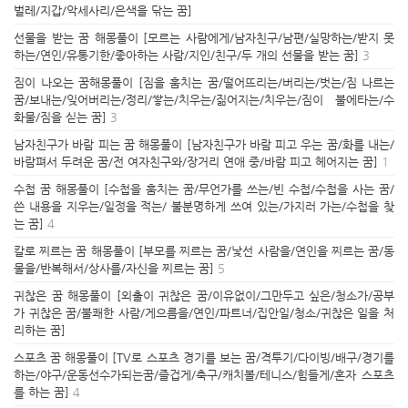
벌레/지갑/악세사리/은색을 닦는 꿈]
선물을 받는 꿈 해몽풀이 [모르는 사람에게/남자친구/남편/실망하는/받지 못
하는/연인/유통기한/좋아하는 사람/지인/친구/두 개의 선물을 받는 꿈]
3
짐이 나오는 꿈해몽풀이 [짐을 훔치는 꿈/떨어뜨리는/버리는/벗는/짐 나르는
꿈/보내는/잊어버리는/정리/쌓는/치우는/짊어지는/치우는/짐이 불에타는/수
화물/짐을 싣는 꿈]
3
남자친구가 바람 피는 꿈 해몽풀이 [남자친구가 바람 피고 우는 꿈/화를 내는/
바람펴서 두려운 꿈/전 여자친구와/장거리 연애 중/바람 피고 헤어지는 꿈]
1
수첩 꿈 해몽풀이 [수첩을 훔치는 꿈/무언가를 쓰는/빈 수첩/수첩을 사는 꿈/
쓴 내용을 지우는/일정을 적는/ 불분명하게 쓰여 있는/가지러 가는/수첩을 찾
는 꿈]
4
칼로 찌르는 꿈 해몽풀이 [부모를 찌르는 꿈/낯선 사람을/연인을 찌르는 꿈/동
물을/반복해서/상사를/자신을 찌르는 꿈]
5
귀찮은 꿈 해몽풀이 [외출이 귀찮은 꿈/이유없이/그만두고 싶은/청소가/공부
가 귀찮은 꿈/불쾌한 사람/게으름을/연인/파트너/집안일/청소/귀찮은 일을 처
리하는 꿈]
스포츠 꿈 해몽풀이 [TV로 스포츠 경기를 보는 꿈/격투기/다이빙/배구/경기를
하는/야구/운동선수가되는꿈/즐겁게/축구/캐치볼/테니스/힘들게/혼자 스포츠
를 하는 꿈]
4