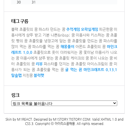
30
31
태그 구름
블랙 초콜릿의 꿈
파스타 만드는 꿈
추억게임
오락실게임
피곤한꿈
미
용사에게 샴푸 받고 기분 나쁜&nbsp; 꿈
미용사와 키스하는 꿈
초콜
릿 빵의 꿈
초콜릿을 냉장고에 담는 꿈
초콜릿을 만드는 꿈
파스타를
많이 먹는 꿈
파스타를 먹는 꿈
해몽풀이
아몬드 초콜릿의 꿈
마인크
래프트 1.0.0
초콜릿으로 옷이 더러워지는 꿈
꽃미남 미용사가 나오
는 꿈
미용사에게 샴푸 받는 꿈
초콜릿 케이크의 꿈
못이 나오는 꿈
비
터 초콜릿의 꿈
리뷰
파스타를 던지는 꿈
초콜릿 아이스크림의 꿈
미
용사가 되는 꿈
초콜릿을 먹는 꿈
귤 먹는 꿈
마인크래프트 0.13.1
탈출맵
지친꿈
블럭펫
링크
Skin by
M1REACT
. Designed by
M1STORY.TISTORY.COM
. Valid
XHTML 1.0
and
CSS 3
. Copyright ⓒ
아이리스꿈해몽
. All rights reserved.