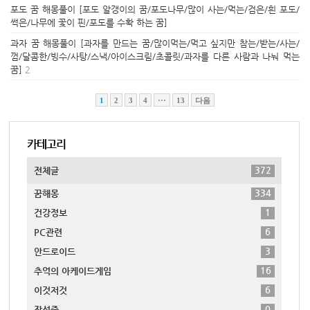
포도 꿈 해몽풀이 [포도 알갱이의 꿈/포도나무/많이 사는/먹는/검은/흰 포도/
썩은/나무에 꽃이 핀/포도를 수확 하는 꿈]
과자 꿈 해몽풀이 [과자를 만드는 꿈/많이먹는/먹고 싶지만 참는/받는/사는/
껌/달콤한/빙수/사탕/스낵/아이스크림/초콜릿/과자를 다른 사람과 나눠 먹는
꿈]
2
1
2
3
4
···
13
다음
카테고리
372
전체글
334
꿈해몽
1
건강정보
6
PC관련
3
안드로이드
16
추억의 아케이드게임
6
이것저것
0
작성중