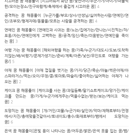
시끄러운 꿈 해몽풀이 [시끄러워서 화난 꿈/낯선아이/누군가가/아이가/떠들썩
한/모이는장소/친구와함께/축제에서 즐겁게 시끄러운 꿈]
4
공격하는 꿈 해몽풀이 [누군가를/부모/상사/선생님/싫어하는사람/연예인/연
인/조부모/형제자매/동물을/모르는 사람을 공격하는 꿈]
4
연예인 꿈 해몽풀이 [연예인과 사귀는 꿈/노는/집에가는/만나는/시진찍는/차/
포옹/자는/연예인에게 고백하는 꿈/공격/임신/죽는/미움받는/연예인을 죽이
는 꿈]
3
여행 가는 꿈 해몽풀이 [해외여행을 하는 꿈/가족/누군가/대도시/도보/도착하
지않는/배/비행기/문제가생기는/준비/계획/아픈/낯선/무인도로 여행을 가는
꿈/]
5
야채 꿈 해몽풀이 [야채 껍질을 벗기는 꿈/가지/당근/죽순/마늘/썩은야채/아
스파라거스/먹는/오이/우엉/콩/토마토/파슬리/좋아하는/싫어하는 야채가 나
오는 꿈]
2
케이크 꿈 해몽풀이 [케이크를 사는 꿈/과일듬뿍/딸기쇼트케이크/망가진/케이
크를 만드는 꿈/가게/누군가에게주는/먹을수없는/받는/보는/케이크 먹는
꿈]
2
도망치는 꿈 해몽풀이 [개/거인/괴물/누군가와/살인귀/악마/재해로부터/전쟁
에서/지진/총에맞을것같아서/토네이도/홍수/화재로부터/뱀에서 도망치는
꿈]
6
은색 꿈 해몽풀이[은빛 용이 나타나는 꿈/어두운/밝은/은색 옷을 입는 꿈/뱀/