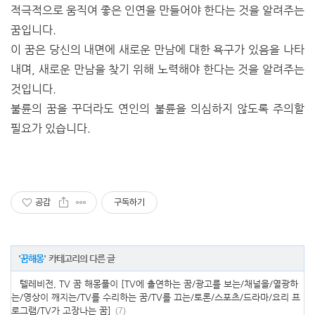
적극적으로 움직여 좋은 인연을 만들어야 한다는 것을 알려주는
꿈입니다.
이 꿈은 당신의 내면에 새로운 만남에 대한 욕구가 있음을 나타
내며, 새로운 만남을 찾기 위해 노력해야 한다는 것을 알려주는
것입니다.
불륜의 꿈을 꾸더라도 연인의 불륜을 의심하지 않도록 주의할
필요가 있습니다.
공감
구독하기
'
꿈해몽
' 카테고리의 다른 글
텔레비전, TV 꿈 해몽풀이 [TV에 출연하는 꿈/광고를 보는/채널을/열광하
는/영상이 깨지는/TV를 수리하는 꿈/TV를 끄는/토론/스포츠/드라마/요리 프
로그램/TV가 고장나는 꿈]
(7)