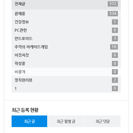
372
전체글
334
꿈해몽
1
건강정보
6
PC관련
3
안드로이드
16
추억의 아케이드게임
6
이것저것
0
작성중
0
비공개
2
정직한리뷰
0
1
최근 등록 현황
최근 글
최근 월별 글
최근 댓글