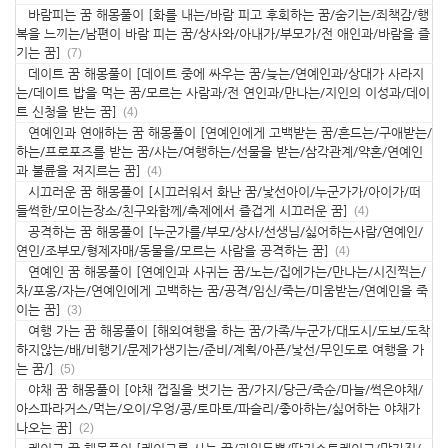
바람피는 꿈 해몽풀이 [화를 내는/바람 피고 후회하는 꿈/숨기는/죄책감/행
복을 느끼는/남편이 바람 피는 꿈/상사와/아내가/부모가/전 애인과/바람을 즐
기는 꿈]
(7)
데이트 꿈 해몽풀이 [데이트 중에 싸우는 꿈/늦는/연예인과/상대가 사라지
는/데이트 밥을 먹는 꿈/모르는 사람과/전 연인과/만나는/지인의 이성과/데이
트 신청을 받는 꿈]
(4)
연예인과 연애하는 꿈 해몽풀이 [연예인에게 고백받는 꿈/흔드는/구애받는/
하는/프로포즈를 받는 꿈/사는/여행하는/선물을 받는/삼각관계/약혼/연예인
과 불륜을 저지르는 꿈]
(4)
시끄러운 꿈 해몽풀이 [시끄러워서 화난 꿈/낯선아이/누군가가/아이가/떠
들썩한/모이는장소/친구와함께/축제에서 즐겁게 시끄러운 꿈]
(4)
공격하는 꿈 해몽풀이 [누군가를/부모/상사/선생님/싫어하는사람/연예인/
연인/조부모/형제자매/동물을/모르는 사람을 공격하는 꿈]
(4)
연예인 꿈 해몽풀이 [연예인과 사귀는 꿈/노는/집에가는/만나는/시진찍는/
차/포옹/자는/연예인에게 고백하는 꿈/공격/임신/죽는/미움받는/연예인을 죽
이는 꿈]
(3)
여행 가는 꿈 해몽풀이 [해외여행을 하는 꿈/가족/누군가/대도시/도보/도착
하지않는/배/비행기/문제가생기는/준비/계획/아픈/낯선/무인도로 여행을 가
는 꿈/]
(5)
야채 꿈 해몽풀이 [야채 껍질을 벗기는 꿈/가지/당근/죽순/마늘/썩은야채/
아스파라거스/먹는/오이/우엉/콩/토마토/파슬리/좋아하는/싫어하는 야채가
나오는 꿈]
(2)