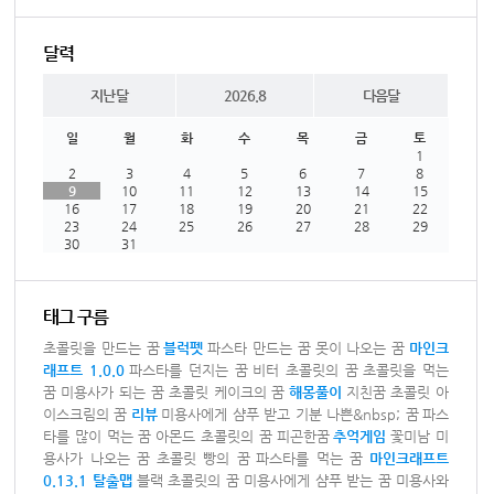
달력
지난달
2026.8
다음달
일
월
화
수
목
금
토
1
2
3
4
5
6
7
8
9
10
11
12
13
14
15
16
17
18
19
20
21
22
23
24
25
26
27
28
29
30
31
태그 구름
초콜릿을 만드는 꿈
블럭펫
파스타 만드는 꿈
못이 나오는 꿈
마인크
래프트 1.0.0
파스타를 던지는 꿈
비터 초콜릿의 꿈
초콜릿을 먹는
꿈
미용사가 되는 꿈
초콜릿 케이크의 꿈
해몽풀이
지친꿈
초콜릿 아
이스크림의 꿈
리뷰
미용사에게 샴푸 받고 기분 나쁜&nbsp; 꿈
파스
타를 많이 먹는 꿈
아몬드 초콜릿의 꿈
피곤한꿈
추억게임
꽃미남 미
용사가 나오는 꿈
초콜릿 빵의 꿈
파스타를 먹는 꿈
마인크래프트
0.13.1 탈출맵
블랙 초콜릿의 꿈
미용사에게 샴푸 받는 꿈
미용사와