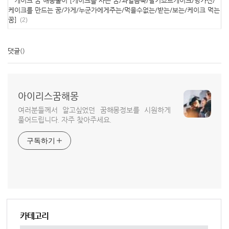
케이크 꿈 해몽풀이 [케이크를 사는 꿈/과일듬뿍/딸기쇼트케이크/망가진/
케이크를 만드는 꿈/가게/누군가에게주는/먹을수없는/받는/보는/케이크 먹는
꿈]
(2)
댓글
()
아이리스꿈해몽
여러분들께서 알고싶었던 꿈해몽정보를 시원하게
풀어드립니다. 자주 찾아주세요.
구독하기
카테고리