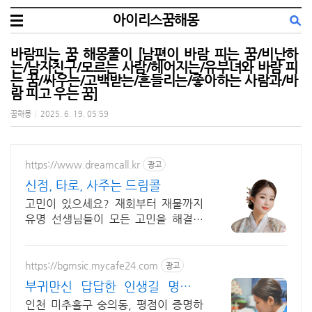
아이리스꿈해몽
바람피는 꿈 해몽풀이 [남편이 바람 피는 꿈/비난하
는/남자친구/모르는 사람/헤어지는/유부녀와 바람 피
는 꿈/싸우는/고백받는/흔들리는/좋아하는 사람과/바
람 피고 우는 꿈]
꿈해몽
|
2025. 6. 19. 05:59
https://www.dreamcall.kr
광고
신점, 타로, 사주는 드림콜
고민이 있으세요? 재회부터 재물까지
유명 선생님들이 모든 고민을 해결해
드립니다!
https://bgmsic.mycafe24.com
광고
부귀만신 답답한 인생길 명쾌한
신점
인천 미추홀구 숭의동, 평점이 증명하