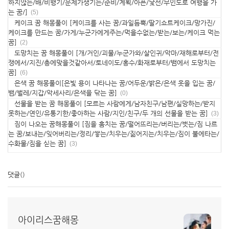
하지않는/배/비행기/문제가생기는/준비/계획/아픈/낯선/무인도로 여행을 가
는 꿈/]
(5)
케이크 꿈 해몽풀이 [케이크를 사는 꿈/과일듬뿍/딸기쇼트케이크/망가진/
케이크를 만드는 꿈/가게/누군가에게주는/먹을수없는/받는/보는/케이크 먹는
꿈]
(2)
도망치는 꿈 해몽풀이 [개/거인/괴물/누군가와/살인귀/악마/재해로부터/전
쟁에서/지진/총에맞을것같아서/토네이도/홍수/화재로부터/뱀에서 도망치는
꿈]
(6)
은색 꿈 해몽풀이[은빛 용이 나타나는 꿈/어두운/밝은/은색 옷을 입는 꿈/
뱀/벌레/지갑/악세사리/은색을 닦는 꿈]
(0)
선물을 받는 꿈 해몽풀이 [모르는 사람에게/남자친구/남편/실망하는/받지
못하는/연인/유통기한/좋아하는 사람/지인/친구/두 개의 선물을 받는 꿈]
(3)
짐이 나오는 꿈해몽풀이 [짐을 훔치는 꿈/떨어뜨리는/버리는/벗는/짐 나르
는 꿈/보내는/잊어버리는/정리/쌓는/치우는/짊어지는/치우는/짐이 불에타는/
수화물/짐을 싣는 꿈]
(3)
댓글
()
아이리스꿈해몽