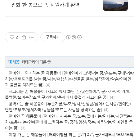
전화 한 통으로 속 시원하게 완벽 해결
특별한 신점 특별한 경험 비교불가 전
문가를 만나보세요
2
구독하기
'
꿈해몽
' 카테고리의 다른 글
연예인과 연애하는 꿈 해몽풀이 [연예인에게 고백받는 꿈/흔드는/구애받는/
하는/프로포즈를 받는 꿈/사는/여행하는/선물을 받는/삼각관계/약혼/연예인
과 불륜을 저지르는 꿈]
(4)
시끄러운 꿈 해몽풀이 [시끄러워서 화난 꿈/낯선아이/누군가가/아이가/떠
들썩한/모이는장소/친구와함께/축제에서 즐겁게 시끄러운 꿈]
(4)
공격하는 꿈 해몽풀이 [누군가를/부모/상사/선생님/싫어하는사람/연예인/
연인/조부모/형제자매/동물을/모르는 사람을 공격하는 꿈]
(4)
연예인 꿈 해몽풀이 [연예인과 사귀는 꿈/노는/집에가는/만나는/시진찍는/
차/포옹/자는/연예인에게 고백하는 꿈/공격/임신/죽는/미움받는/연예인을 죽
이는 꿈]
(3)
여행 가는 꿈 해몽풀이 [해외여행을 하는 꿈/가족/누군가/대도시/도보/도착