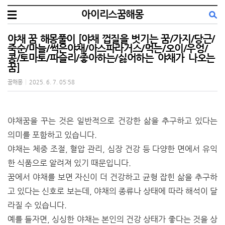
아이리스꿈해몽
야채 꿈 해몽풀이 [야채 껍질을 벗기는 꿈/가지/당근/
죽순/마늘/썩은야채/아스파라거스/먹는/오이/우엉/
콩/토마토/파슬리/좋아하는/싫어하는 야채가 나오는
꿈]
꿈해몽
|
2025. 6. 7. 05:58
야채꿈을 꾸는 것은 일반적으로 건강한 삶을 추구하고 있다는
의미를 포함하고 있습니다.
야채는 체중 조절, 혈압 관리, 심장 건강 등 다양한 면에서 유익
한 식품으로 알려져 있기 때문입니다.
꿈에서 야채를 보면 자신이 더 건강하고 균형 잡힌 삶을 추구하
고 있다는 신호로 보는데, 야채의 종류나 상태에 따라 해석이 달
라질 수 있습니다.
예를 들자면, 싱싱한 야채는 본인의 건강 상태가 좋다는 것을 상