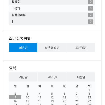
0
작성중
0
비공개
2
정직한리뷰
0
1
최근 등록 현황
최근 글
최근 월별 글
최근 댓글
달력
지난달
2026.8
다음달
일
월
화
수
목
금
토
1
2
3
4
5
6
7
8
9
10
11
12
13
14
15
16
17
18
19
20
21
22
23
24
25
26
27
28
29