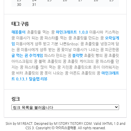
30
31
태그 구름
해몽풀이
초콜릿을 먹는 꿈
마인크래프트 1.0.0
미용사와 키스하는
꿈
미용사가 되는 꿈
파스타를 먹는 꿈
초콜릿을 만드는 꿈
오락실게
임
미용사에게 샴푸 받고 기분 나쁜&nbsp; 꿈
초콜릿을 냉장고에 담
는 꿈
미용사에게 샴푸 받는 꿈
꽃미남 미용사가 나오는 꿈
피곤한꿈
귤 먹는 꿈
추억게임
파스타 만드는 꿈
블럭펫
초콜릿 빵의 꿈
초콜릿
아이스크림의 꿈
블랙 초콜릿의 꿈
초콜릿 케이크의 꿈
파스타를 던
지는 꿈
파스타를 많이 먹는 꿈
지친꿈
초콜릿으로 옷이 더러워지는
꿈
비터 초콜릿의 꿈
못이 나오는 꿈
아몬드 초콜릿의 꿈
마인크래프
트 0.13.1 탈출맵
리뷰
링크
Skin by
M1REACT
. Designed by
M1STORY.TISTORY.COM
. Valid
XHTML 1.0
and
CSS 3
. Copyright ⓒ
아이리스꿈해몽
. All rights reserved.