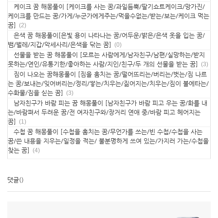
케이크 꿈 해몽풀이 [케이크를 사는 꿈/과일듬뿍/딸기쇼트케이크/망가진/
케이크를 만드는 꿈/가게/누군가에게주는/먹을수없는/받는/보는/케이크 먹는
꿈]
(2)
은색 꿈 해몽풀이[은빛 용이 나타나는 꿈/어두운/밝은/은색 옷을 입는 꿈/
뱀/벌레/지갑/악세사리/은색을 닦는 꿈]
(0)
선물을 받는 꿈 해몽풀이 [모르는 사람에게/남자친구/남편/실망하는/받지
못하는/연인/유통기한/좋아하는 사람/지인/친구/두 개의 선물을 받는 꿈]
(3)
짐이 나오는 꿈해몽풀이 [짐을 훔치는 꿈/떨어뜨리는/버리는/벗는/짐 나르
는 꿈/보내는/잊어버리는/정리/쌓는/치우는/짊어지는/치우는/짐이 불에타는/
수화물/짐을 싣는 꿈]
(3)
남자친구가 바람 피는 꿈 해몽풀이 [남자친구가 바람 피고 우는 꿈/화를 내
는/바람펴서 두려운 꿈/전 여자친구와/장거리 연애 중/바람 피고 헤어지는
꿈]
(1)
수첩 꿈 해몽풀이 [수첩을 훔치는 꿈/무언가를 쓰는/빈 수첩/수첩을 사는
꿈/쓴 내용을 지우는/일정을 적는/ 불분명하게 쓰여 있는/가지러 가는/수첩을
찾는 꿈]
(4)
댓글
()