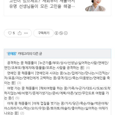
고민이 있으세요? 재회부터 재물까지
유명 선생님들이 모든 고민을 해결해
드립니다!
5
구독하기
'
꿈해몽
' 카테고리의 다른 글
공격하는 꿈 해몽풀이 [누군가를/부모/상사/선생님/싫어하는사람/연예인/
연인/조부모/형제자매/동물을/모르는 사람을 공격하는 꿈]
(4)
연예인 꿈 해몽풀이 [연예인과 사귀는 꿈/노는/집에가는/만나는/시진찍는/
차/포옹/자는/연예인에게 고백하는 꿈/공격/임신/죽는/미움받는/연예인을 죽
이는 꿈]
(3)
여행 가는 꿈 해몽풀이 [해외여행을 하는 꿈/가족/누군가/대도시/도보/도착
하지않는/배/비행기/문제가생기는/준비/계획/아픈/낯선/무인도로 여행을 가
는 꿈/]
(5)
야채 꿈 해몽풀이 [야채 껍질을 벗기는 꿈/가지/당근/죽순/마늘/썩은야채/
아스파라거스/먹는/오이/우엉/콩/토마토/파슬리/좋아하는/싫어하는 야채가
나오는 꿈]
(2)