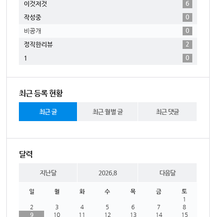
6
이것저것
0
작성중
0
비공개
2
정직한리뷰
0
1
최근 등록 현황
최근 글
최근 월별 글
최근 댓글
달력
지난달
2026.8
다음달
일
월
화
수
목
금
토
1
2
3
4
5
6
7
8
9
10
11
12
13
14
15