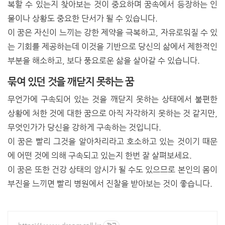
복할 수 있는지 찾아보는 것이 중요하며 꿈속에서 등장하는 인
물이나 상황도 중요한 단서가 될 수 있습니다.
이 꿈은 자신이 느끼는 강한 제약을 극복하고, 자유로워질 수 있
는 기회를 제공하는데 이것을 기반으로 당신의 삶에서 제한적인
부분을 해소하고, 보다 풍요로운 삶을 살아갈 수 있습니다.
묶여 있던 것을 깨닫지 못하는 꿈
무언가에 구속되어 있는 것을 깨닫지 못하는 상태에서 불편한
상황에 처한 것에 대한 꿈으로 아직 자각하지 못하는 것 같지만,
무엇인가가 당신을 강하게 구속하는 것입니다.
이 꿈은 빨리 그것을 알아차리라고 호소하고 있는 것이기 때문
에 어떤 것에 의해 구속되고 있는지 한번 잘 살펴보세요.
이 꿈은 또한 건강 상태의 암시가 될 수도 있으므로 본인의 몸이
부진을 느끼면 빨리 병원에서 진찰을 받아보는 것이 좋습니다.