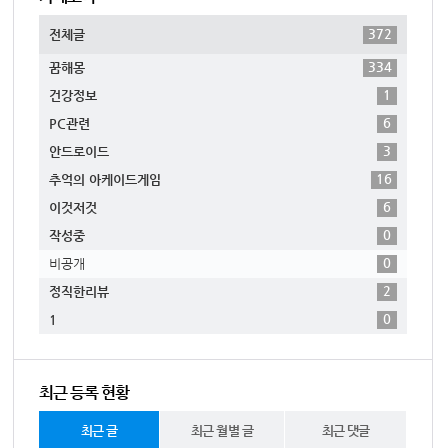
372
전체글
334
꿈해몽
1
건강정보
6
PC관련
3
안드로이드
16
추억의 아케이드게임
6
이것저것
0
작성중
0
비공개
2
정직한리뷰
0
1
최근 등록 현황
최근 글
최근 월별 글
최근 댓글