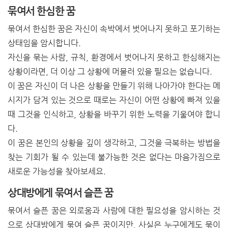
묶여서 한심한 꿈
묶여서 한심한 꿈은 자신이 속박에서 벗어나지 못하고 포기하는
상태임을 암시합니다.
자신을 묶는 사람, 규칙, 환경에서 벗어나지 못하고 한심해지는
상황이라면, 더 이상 그 상황에 머물러 있을 필요는 없습니다.
이 꿈은 자신이 더 나은 상황을 만들기 위해 나아가야 한다는 메
시지가 담겨 있는 것으로 때로는 자신이 어떤 상황에 빠져 있을
때 그것을 인식하고, 상황을 바꾸기 위한 노력을 기울여야 합니
다.
이 꿈은 본인의 상황을 깊이 생각하고, 그것을 극복하는 방법을
찾는 기회가 될 수 있는데 불가능한 것은 없다는 마음가짐으로
새로운 가능성을 찾아보세요.
상대방에게 묶여서 슬픈 꿈
묶여서 슬픈 꿈은 외로움과 사람에 대한 필요성을 암시하는 것
으로 상대방에게 묶여 슬픈 꿈이지만, 사실은 누구에게도 묶이