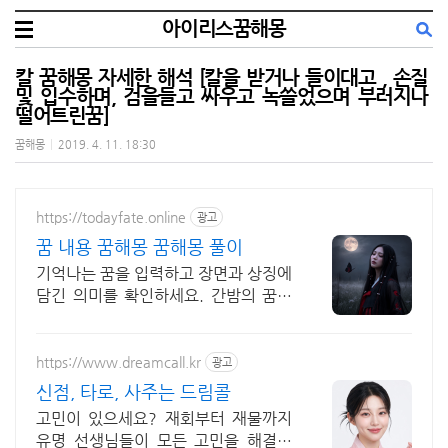
아이리스꿈해몽
칼 꿈해몽 자세한 해석 [칼을 받거나 들이대고 , 손질
및 입수하며, 검을들고 싸우고 녹쓸었으며 부러지나
떨어트린꿈]
꿈해몽
|
2019. 4. 11. 18:30
https://todayfate.online
광고
꿈 내용 꿈해몽 꿈해몽 풀이
기억나는 꿈을 입력하고 장면과 상징에
담긴 의미를 확인하세요. 간밤의 꿈에
담긴 상징과 흐름을 하나씩 풀이
https://www.dreamcall.kr
광고
신점, 타로, 사주는 드림콜
고민이 있으세요? 재회부터 재물까지
유명 선생님들이 모든 고민을 해결해