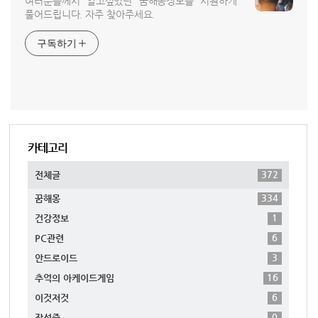
여러분들께서 알고싶었던 꿈해몽정보를 시원하게
풀어드립니다. 자주 찾아주세요.
구독하기
카테고리
372
전체글
334
꿈해몽
1
건강정보
6
PC관련
3
안드로이드
16
추억의 아케이드게임
6
이것저것
0
작성중