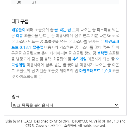
30
31
태그 구름
해몽풀이
비터 초콜릿의 꿈
귤 먹는 꿈
못이 나오는 꿈
파스타를 먹는
꿈
리뷰
초콜릿을 만드는 꿈
미용사에게 샴푸 받고 기분 나쁜&nbsp;
꿈
파스타 만드는 꿈
초콜릿을 먹는 꿈
파스타를 던지는 꿈
마인크래
프트 0.13.1 탈출맵
미용사와 키스하는 꿈
파스타를 많이 먹는 꿈
피
곤한꿈
초콜릿으로 옷이 더러워지는 꿈
초콜릿 빵의 꿈
블럭펫
초콜릿
을 냉장고에 담는 꿈
블랙 초콜릿의 꿈
추억게임
미용사가 되는 꿈
오
락실게임
미용사에게 샴푸 받는 꿈
꽃미남 미용사가 나오는 꿈
아몬
드 초콜릿의 꿈
지친꿈
초콜릿 케이크의 꿈
마인크래프트 1.0.0
초콜
릿 아이스크림의 꿈
링크
Skin by
M1REACT
. Designed by
M1STORY.TISTORY.COM
. Valid
XHTML 1.0
and
CSS 3
. Copyright ⓒ
아이리스꿈해몽
. All rights reserved.