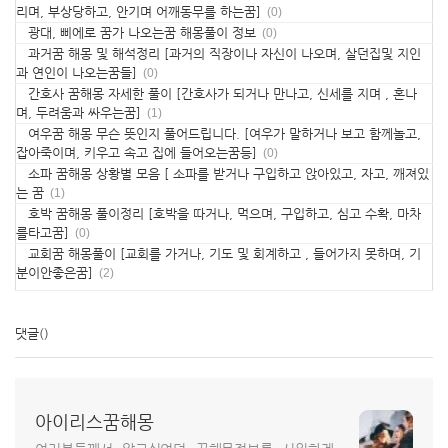
리며, 부상당하고, 안기며 어깨동무를 하는꿈]
(0)
광대, 삐에로 꿈가 나오는꿈 해몽풀이 정보
(0)
과거꿈 해몽 및 해석정리 [과거의 직장이나 자신이 나오며, 살던집및 지인
과 연인이 나오는꿈들]
(0)
간호사 꿈해몽 자세한 풀이 [간호사가 되거나 만나고, 신세를 지며 , 혼나
며, 두려움과 싸우는꿈]
(1)
여우꿈 해몽 무슨 뜻인지 풀어드립니다. [여우가 말하거나 보고 함께놀고,
잡아죽이며, 키우고 속고 집에 들어오는꿈등]
(0)
소파 꿈해몽 상황별 모음 [ 소파를 받거나 구입하고 앉아있고, 자고, 깨져있
는 꿈
(1)
호박 꿈해몽 풀이정리 [호박을 따거나, 먹으며, 구입하고, 심고 수확, 마차
를타고꿈]
(0)
교회꿈 해몽풀이 [교회를 가거나, 기도 및 회계하고 , 들어가지 못하며, 기
분이안좋은꿈]
(2)
댓글
()
아이리스꿈해몽