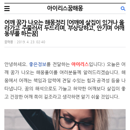
아이리스꿈해몽
어깨 꿈가 나오는 해몽정리 [어깨에 살집이 있거나 올
라가고 주물러서 두드리며, 부상당하고, 안기며 어깨
동무를 하는꿈]
꿈해몽
|
2019. 4. 23. 02:40
안녕하세요.
좋은정보
를 전달하는
아이리스
입니다:) 오늘은 어
깨 꿈가 나오는 해몽풀이를 여러분들께 알려드리겠습니다. 해
몽에서 어깨는 책임과 압력에 견딜 수있는 힘과 공격성 등을 나
타냅니다. 꿈의 해석으로도 가늘고 허약한 어깨보다 살집이 좋
고 건장한 어깨 쪽이 길조라고 생각하면 알기 쉬울 것입니다.