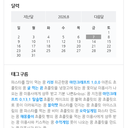
달력
지난달
2026.8
다음달
일
월
화
수
목
금
토
1
2
3
4
5
6
7
8
9
10
11
12
13
14
15
16
17
18
19
20
21
22
23
24
25
26
27
28
29
30
31
태그 구름
파스타를 많이 먹는 꿈
리뷰
피곤한꿈
마인크래프트 1.0.0
아몬드 초
콜릿의 꿈
귤 먹는 꿈
초콜릿을 냉장고에 담는 꿈
꽃미남 미용사가 나
오는 꿈
미용사에게 샴푸 받고 기분 나쁜&nbsp; 꿈
지친꿈
마인크래
프트 0.13.1 탈출맵
초콜릿 케이크의 꿈
블랙 초콜릿의 꿈
초콜릿으
로 옷이 더러워지는 꿈
블럭펫
파스타를 던지는 꿈
초콜릿 아이스크
림의 꿈
파스타를 먹는 꿈
비터 초콜릿의 꿈
오락실게임
파스타 만드
는 꿈
해몽풀이
초콜릿 빵의 꿈
초콜릿을 먹는 꿈
미용사에게 샴푸 받
는 꿈
미용사와 키스하는 꿈
추억게임
못이 나오는 꿈
초콜릿을 만드
는 꿈
미용사가 되는 꿈