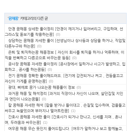
'
꿈해몽
' 카테고리의 다른 글
안경 꿈해몽 상세한 풀이정리 [안경이 깨지거나 잃어버리고, 구입하며, 선
그라스및 돋보기를 착용하는꿈]
(0)
상담하는 꿈해몽 자세한 풀이 [선생님이나 상사등과 상담을 하거나, 직업및
다른누구와 하는꿈]
(0)
은퇴 및 퇴직하는꿈 해몽정보 [ 자신이 회사를 퇴직을 하거나 억류하며, 이
직을 반복하고 다른곳으로 바꾸는꿈 등등]
(0)
공사장 꿈해몽 자세한 풀이정리 [공사장에서 일하거나 사고가 발생하고, 입
회하고 , 공사를 하는꿈등]
(0)
전기 꿈해몽 정확한 풀이해드려요. [전기에 감전되거나 켜고 , 전등을끄고
자신이 가게를 운영하는꿈]
(0)
광대, 삐에로 꿈가 나오는꿈 해몽풀이 정보
(0)
과거꿈 해몽 및 해석정리 [과거의 직장이나 자신이 나오며, 살던집및 지인
과 연인이 나오는꿈들]
(0)
칼 꿈해몽 자세한 해석 [칼을 받거나 들이대고 , 손질및 입수하며, 검을들고
싸우고 녹쓸었으며 부러지나 떨어트린꿈]
(1)
간호사 꿈해몽 자세한 풀이 [간호사가 되거나 만나고, 신세를 지며 , 혼나
며, 두려움과 싸우는꿈]
(1)
여우꿈 해몽 무슨 뜻인지 풀어드립니다. [여우가 말하거나 보고 함께놀고,