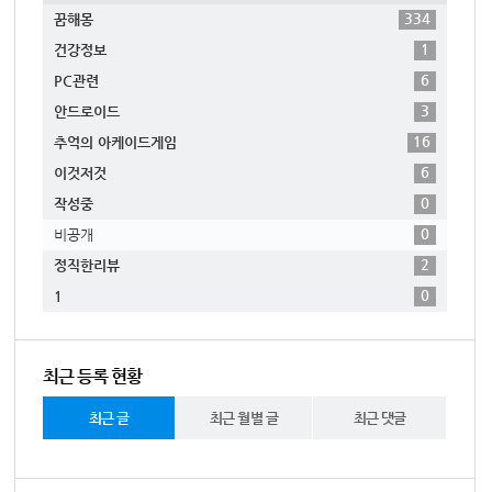
334
꿈해몽
1
건강정보
6
PC관련
3
안드로이드
16
추억의 아케이드게임
6
이것저것
0
작성중
0
비공개
2
정직한리뷰
0
1
최근 등록 현황
최근 글
최근 월별 글
최근 댓글