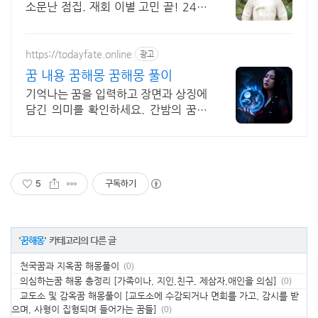
소문난 점집. 재회 이별 고민 끝! 24시
간 공짜 상담, 무료운세, 전화신점, 전
화사주, 타로
https://todayfate.online
광고
꿈 내용 꿈해몽 꿈해몽 풀이
기억나는 꿈을 입력하고 장면과 상징에
담긴 의미를 확인하세요. 간밤의 꿈에
담긴 상징과 흐름을 하나씩 풀이
5
구독하기
'
꿈해몽
' 카테고리의 다른 글
천국꿈과 지옥꿈 해몽풀이
(0)
의심하는꿈 해몽 총정리 [가족이나, 지인,친구, 제삼자,애인을 의심]
(0)
교도소 및 감옥꿈 해몽풀이 [교도소에 수감되거나 면회를 가고, 감시를 받
으며, 사형이 집형되며 들어가는 꿈들]
(0)