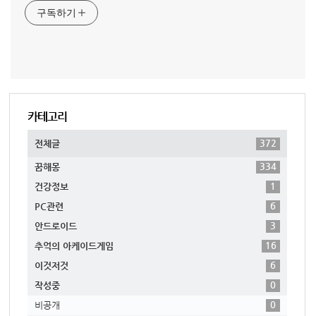
구독하기
카테고리
372
전체글
334
꿈해몽
1
건강정보
6
PC관련
3
안드로이드
16
추억의 아케이드게임
6
이것저것
0
작성중
0
비공개