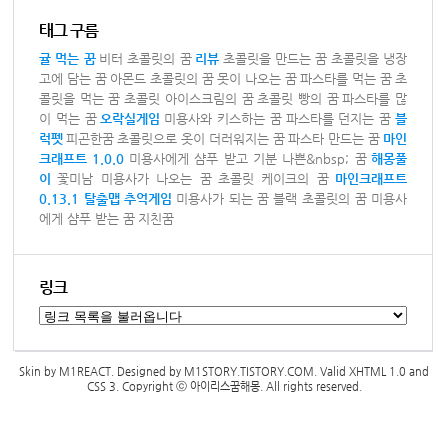
태그 구름
귤 먹는 꿈
비터 초콜릿의 꿈
리뷰
초콜릿을 만드는 꿈
초콜릿을 냉장
고에 담는 꿈
아몬드 초콜릿의 꿈
못이 나오는 꿈
파스타를 먹는 꿈
초
콜릿을 먹는 꿈
초콜릿 아이스크림의 꿈
초콜릿 빵의 꿈
파스타를 많
이 먹는 꿈
오락실게임
미용사와 키스하는 꿈
파스타를 던지는 꿈
블
럭펫
피곤한꿈
초콜릿으로 옷이 더러워지는 꿈
파스타 만드는 꿈
마인
크래프트 1.0.0
미용사에게 샴푸 받고 기분 나쁜&nbsp; 꿈
해몽풀
이
꽃미남 미용사가 나오는 꿈
초콜릿 케이크의 꿈
마인크래프트
0.13.1 탈출맵
추억게임
미용사가 되는 꿈
블랙 초콜릿의 꿈
미용사
에게 샴푸 받는 꿈
지친꿈
링크
Skin by
M1REACT
. Designed by
M1STORY.TISTORY.COM
. Valid
XHTML 1.0
and
CSS 3
. Copyright ⓒ
아이리스꿈해몽
. All rights reserved.