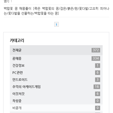
꿈/]
1
백합꽃 꿈 해몽풀이 [죽은 백합꽃의 꿈/검은/붉은/흰/꽃다발/고요히 피어나
는/꽃다발을 선물하는/백합꽃을 따는 꿈]
1
카테고리
372
전체글
334
꿈해몽
1
건강정보
6
PC관련
3
안드로이드
16
추억의 아케이드게임
6
이것저것
0
작성중
0
비공개