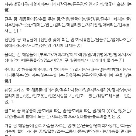
사귀/벚꽃나무/제철에피는/피기시작하는/튼튼한/연인과함께/벚꽃이 흩날리는
꿈]
단추 꿈 해몽풀이[단추를 푸는 꿈/검은/반짝이는/빨간/흰/단추가 빠지는 꿈/
나무단추/느슷한/꿰매는/잡는/걸리는/매달려있는/새겨진/잃어버리는/단추를
사는 꿈]
1
선인장 꿈 해몽풀이 [선인장 꽃이 피는 꿈/가시를뽑는/물을주는/많이나오는/
몸에서자라는/거대한/선인장 가시에 다치는 꿈]
물리는 꿈 해몽풀이 [부모/개/거미/고양이/까마귀/말/바퀴벌레/뱀/발레/사자/
상어/악어/애완동물/양/염소/여우/너구리/원숭이/지네/쥐에게 물리는 꿈]
주머니 꿈 해몽풀이[주머니가 찢어지는 꿈/맡기는/꺼내는/넣는/빵빵해지는/꺼
내지못하는/없어지는/찾는/분실되는/공유하는/친구/연인/주머니에 손을 넣는
꿈/]
웨딩 드레스 꿈 해몽풀이[더러운/결혼한사람이/많은사람/새하얀/맞지않는/어
울리지않는/벗는/입고웃는/입은사람을보는/입고 있는/웨딩드레스를 입는
꿈]
1
클로버 꿈 해몽풀이[클로버를 따는 꿈/클로버를 따는 꿈/찾지 못하는/없애는/
네잎/클로버 밭에서 노는 꿈/시드는/북마크/꽃다발을/클로버를 받는 꿈]
가슴 꿈 해몽풀이[칼로 가슴을 자르는 꿈/벗은/근육질/덩어리가생기는/피/물/
가슴에 털이 자라는 꿈/답답한/잃는/고통/파묻는/빈약/숨기는/가슴을 만지는