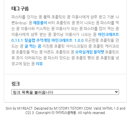
태그 구름
파스타를 던지는 꿈
블랙 초콜릿의 꿈
미용사에게 샴푸 받고 기분 나
쁜&nbsp; 꿈
해몽풀이
비터 초콜릿의 꿈
못이 나오는 꿈
파스타를 먹
는 꿈
미용사와 키스하는 꿈
미용사가 되는 꿈
파스타를 많이 먹는 꿈
미용사에게 샴푸 받는 꿈
꽃미남 미용사가 나오는 꿈
마인크래프트
0.13.1 탈출맵
추억게임
마인크래프트 1.0.0
피곤한꿈
초콜릿을 만
드는 꿈
귤 먹는 꿈
지친꿈
초콜릿 아이스크림의 꿈
초콜릿 케이크의
꿈
초콜릿을 먹는 꿈
아몬드 초콜릿의 꿈
오락실게임
블럭펫
초콜릿으
로 옷이 더러워지는 꿈
파스타 만드는 꿈
초콜릿 빵의 꿈
초콜릿을 냉
장고에 담는 꿈
리뷰
링크
Skin by
M1REACT
. Designed by
M1STORY.TISTORY.COM
. Valid
XHTML 1.0
and
CSS 3
. Copyright ⓒ
아이리스꿈해몽
. All rights reserved.