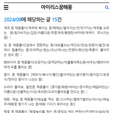
아이리스꿈해몽
2024/08
에 해당하는 글
15
건
계곡 꿈 해몽풀이[계곡에 빠지는 꿈/헤매는/떨어지는/안개가끼는/계곡을 오르
는 꿈/빛이비치는/깊은/아름다운/푸른계곡/황량한/바닥에/계곡이 무너지는
꿈]
3
섬 꿈 해몽풀이[섬에서 캠핑하는 꿈/대포를쏘는/무인도/먼섬/관광지/발견/섬
에서 탈출하는 꿈/도착하는/찾는/조난/떠나는/전쟁터/화산섬/폭풍이 몰아치
는 섬의 꿈]
2
뱀파이어 꿈 해몽풀이[도망치는/공격당하는/피를빨려죽는꿈/싸우는/뱀파이어
에게 피를 빨리는 꿈]
종이 꿈 해몽풀이 [메모지/복사지/빨간/흩어져있는/종이뭉치/종이접기/포장
지/찢어진 종이가 나오는 꿈]
드라이 플라워, 말린꿈 해몽풀이 [꽃다발/화환/버리는/장식하는/매달려있는/
아름다운/선물하는/이성/초라한/드라이플라워를 만드는 꿈]
2
매화, 매실 꿈 해몽풀이[매실을 먹는 꿈/고사하는/열매가열리는/마시는/매실
주/매화꽃 향기가 나는 꿈/매화 가지가 부러지는 꿈/]
벚꽃 꿈 해몽풀이 [벚꽃놀이를 하는 꿈/꽃잎의 색이 변하는/만개한/눈보라/잎