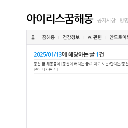
아이리스꿈해몽
공지사항
방
홈
꿈해몽
건강정보
PC관련
안드로이
2025/01/13
에 해당하는 글
1
건
풍선 꿈 해몽풀이 [풍선이 터지는 꿈/가지고 노는/만지는/풍
선이 터지는 꿈]