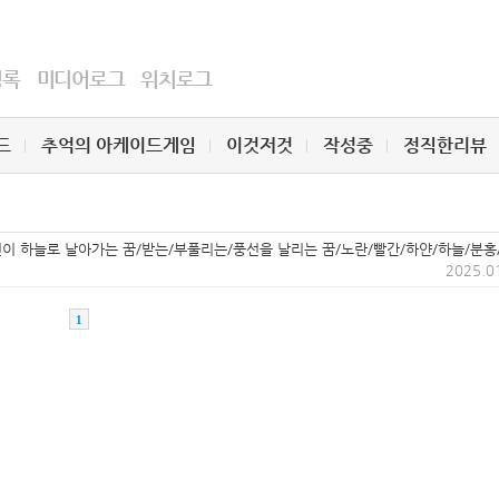
명록
미디어로그
위치로그
드
추억의 아케이드게임
이것저것
작성중
정직한리뷰
선이 하늘로 날아가는 꿈/받는/부풀리는/풍선을 날리는 꿈/노란/빨간/하얀/하늘/분홍
2025.0
1