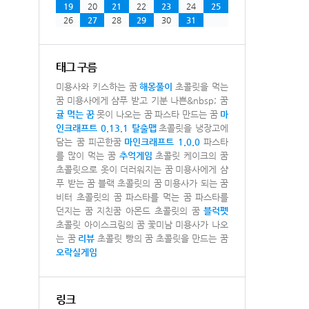
19
20
21
22
23
24
25
26
27
28
29
30
31
태그 구름
미용사와 키스하는 꿈
해몽풀이
초콜릿을 먹는
꿈
미용사에게 샴푸 받고 기분 나쁜&nbsp; 꿈
귤 먹는 꿈
못이 나오는 꿈
파스타 만드는 꿈
마
인크래프트 0.13.1 탈출맵
초콜릿을 냉장고에
담는 꿈
피곤한꿈
마인크래프트 1.0.0
파스타
를 많이 먹는 꿈
추억게임
초콜릿 케이크의 꿈
초콜릿으로 옷이 더러워지는 꿈
미용사에게 샴
푸 받는 꿈
블랙 초콜릿의 꿈
미용사가 되는 꿈
비터 초콜릿의 꿈
파스타를 먹는 꿈
파스타를
던지는 꿈
지친꿈
아몬드 초콜릿의 꿈
블럭펫
초콜릿 아이스크림의 꿈
꽃미남 미용사가 나오
는 꿈
리뷰
초콜릿 빵의 꿈
초콜릿을 만드는 꿈
오락실게임
링크