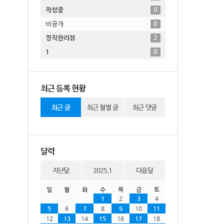
0
작성중
0
비공개
2
정직한리뷰
0
1
최근 등록 현황
최근 글
최근 월별 글
최근 댓글
달력
지난달
2025.1
다음달
일
월
화
수
목
금
토
1
2
3
4
5
6
7
8
9
10
11
12
13
14
15
16
17
18