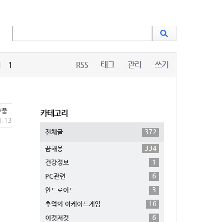
1
RSS
태그
관리
쓰기
/풍
카테고리
1.13
372
전체글
334
꿈해몽
1
건강정보
6
PC관련
3
안드로이드
16
추억의 아케이드게임
6
이것저것