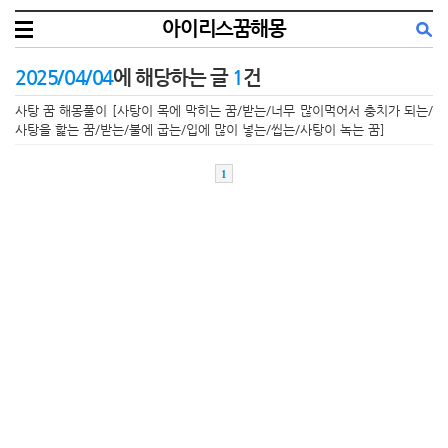
아이리스꿈해몽
2025/04/04
에 해당하는 글
1
건
사탕 꿈 해몽풀이 [사탕이 목에 막히는 꿈/받는/너무 많이먹어서 충치가 되는/
사탕을 핥는 꿈/받는/불에 굽는/입에 많이 넣는/씹는/사탕이 녹는 꿈]
1