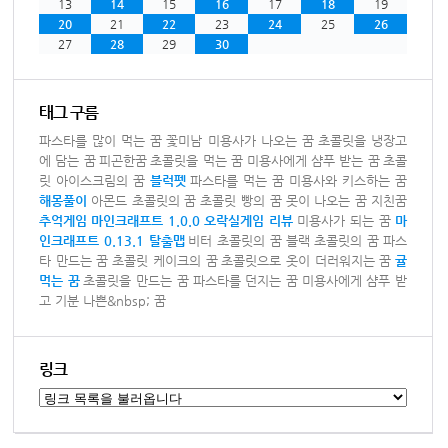
13
14
15
16
17
18
19
20
21
22
23
24
25
26
27
28
29
30
태그 구름
파스타를 많이 먹는 꿈
꽃미남 미용사가 나오는 꿈
초콜릿을 냉장고
에 담는 꿈
피곤한꿈
초콜릿을 먹는 꿈
미용사에게 샴푸 받는 꿈
초콜
릿 아이스크림의 꿈
블럭펫
파스타를 먹는 꿈
미용사와 키스하는 꿈
해몽풀이
아몬드 초콜릿의 꿈
초콜릿 빵의 꿈
못이 나오는 꿈
지친꿈
추억게임
마인크래프트 1.0.0
오락실게임
리뷰
미용사가 되는 꿈
마
인크래프트 0.13.1 탈출맵
비터 초콜릿의 꿈
블랙 초콜릿의 꿈
파스
타 만드는 꿈
초콜릿 케이크의 꿈
초콜릿으로 옷이 더러워지는 꿈
귤
먹는 꿈
초콜릿을 만드는 꿈
파스타를 던지는 꿈
미용사에게 샴푸 받
고 기분 나쁜&nbsp; 꿈
링크