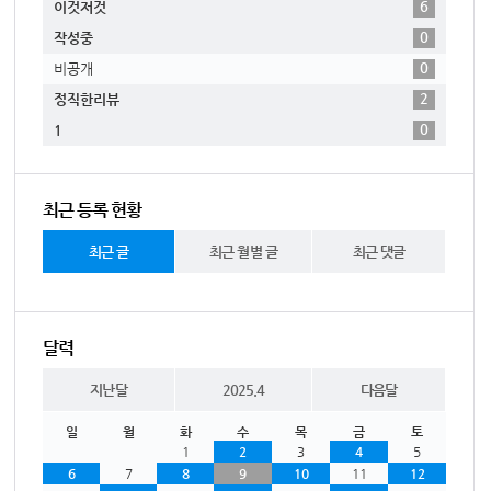
6
이것저것
0
작성중
0
비공개
2
정직한리뷰
0
1
최근 등록 현황
최근 글
최근 월별 글
최근 댓글
달력
지난달
2025.4
다음달
일
월
화
수
목
금
토
1
2
3
4
5
6
7
8
9
10
11
12