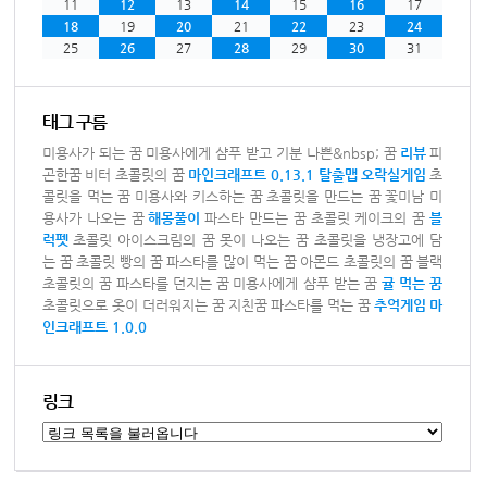
11
12
13
14
15
16
17
18
19
20
21
22
23
24
25
26
27
28
29
30
31
태그 구름
미용사가 되는 꿈
미용사에게 샴푸 받고 기분 나쁜&nbsp; 꿈
리뷰
피
곤한꿈
비터 초콜릿의 꿈
마인크래프트 0.13.1 탈출맵
오락실게임
초
콜릿을 먹는 꿈
미용사와 키스하는 꿈
초콜릿을 만드는 꿈
꽃미남 미
용사가 나오는 꿈
해몽풀이
파스타 만드는 꿈
초콜릿 케이크의 꿈
블
럭펫
초콜릿 아이스크림의 꿈
못이 나오는 꿈
초콜릿을 냉장고에 담
는 꿈
초콜릿 빵의 꿈
파스타를 많이 먹는 꿈
아몬드 초콜릿의 꿈
블랙
초콜릿의 꿈
파스타를 던지는 꿈
미용사에게 샴푸 받는 꿈
귤 먹는 꿈
초콜릿으로 옷이 더러워지는 꿈
지친꿈
파스타를 먹는 꿈
추억게임
마
인크래프트 1.0.0
링크