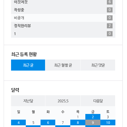
6
이것저것
0
작성중
0
비공개
2
정직한리뷰
0
1
최근 등록 현황
최근 글
최근 월별 글
최근 댓글
달력
지난달
2025.5
다음달
일
월
화
수
목
금
토
1
2
3
4
5
6
7
8
9
10