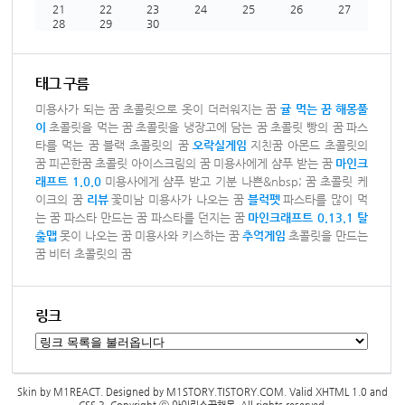
21
22
23
24
25
26
27
28
29
30
태그 구름
미용사가 되는 꿈
초콜릿으로 옷이 더러워지는 꿈
귤 먹는 꿈
해몽풀
이
초콜릿을 먹는 꿈
초콜릿을 냉장고에 담는 꿈
초콜릿 빵의 꿈
파스
타를 먹는 꿈
블랙 초콜릿의 꿈
오락실게임
지친꿈
아몬드 초콜릿의
꿈
피곤한꿈
초콜릿 아이스크림의 꿈
미용사에게 샴푸 받는 꿈
마인크
래프트 1.0.0
미용사에게 샴푸 받고 기분 나쁜&nbsp; 꿈
초콜릿 케
이크의 꿈
리뷰
꽃미남 미용사가 나오는 꿈
블럭펫
파스타를 많이 먹
는 꿈
파스타 만드는 꿈
파스타를 던지는 꿈
마인크래프트 0.13.1 탈
출맵
못이 나오는 꿈
미용사와 키스하는 꿈
추억게임
초콜릿을 만드는
꿈
비터 초콜릿의 꿈
링크
Skin by
M1REACT
. Designed by
M1STORY.TISTORY.COM
. Valid
XHTML 1.0
and