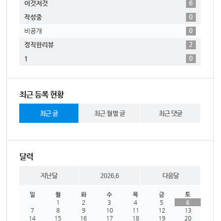
6
이것저것
0
작성중
0
비공개
2
정직한리뷰
0
1
최근 등록 현황
최근 글
최근 월별 글
최근 댓글
달력
지난달
2026.6
다음달
일
월
화
수
목
금
토
1
2
3
4
5
6
7
8
9
10
11
12
13
14
15
16
17
18
19
20