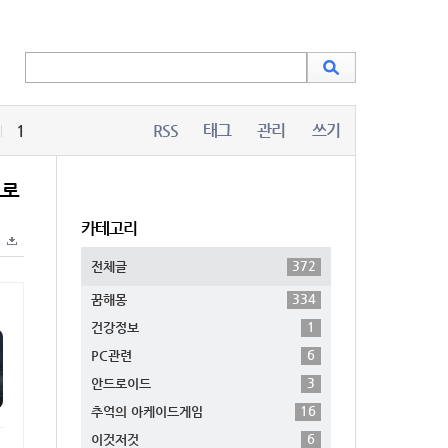
1
RSS
태그
관리
쓰기
으로
카테고리
372
전체글
334
꿈해몽
1
건강정보
6
PC관련
3
안드로이드
16
추억의 아케이드게임
6
이것저것