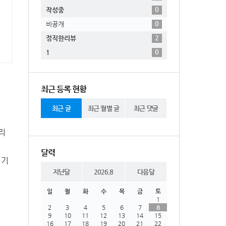
0
작성중
0
비공개
2
정직한리뷰
0
1
최근 등록 현황
최근 글
최근 월별 글
최근 댓글
리
달력
 기
지난달
2026.8
다음달
일
월
화
수
목
금
토
1
2
3
4
5
6
7
8
9
10
11
12
13
14
15
16
17
18
19
20
21
22