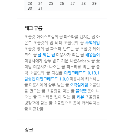
23
24
25
26
27
28
29
30
31
태그 구름
초콜릿 아이스크림의 꿈
파스타를 던지는 꿈
아
몬드 초콜릿의 꿈
비터 초콜릿의 꿈
추억게임
초콜릿 빵의 꿈
파스타 만드는 꿈
초콜릿 케이
크의 꿈
귤 먹는 꿈
미용사가 되는 꿈
해몽풀이
미용사에게 샴푸 받고 기분 나쁜&nbsp; 꿈
꽃
미남 미용사가 나오는 꿈
파스타를 먹는 꿈
블
랙 초콜릿의 꿈
지친꿈
마인크래프트 0.13.1
탈출맵
마인크래프트 1.0.0
미용사와 키스하는
꿈
미용사에게 샴푸 받는 꿈
오락실게임
초콜릿
을 만드는 꿈
초콜릿을 먹는 꿈
블럭펫
못이 나
오는 꿈
파스타를 많이 먹는 꿈
리뷰
초콜릿을
냉장고에 담는 꿈
초콜릿으로 옷이 더러워지는
꿈
피곤한꿈
링크