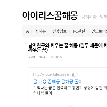
아이리스꿈해몽
공지사항
방
홈
꿈해몽
건강정보
PC관련
안드로이
남자친구와 싸우는 꿈 해몽 (질투 때문에 싸
싸우는 꿈)
꿈해몽
|
2024. 5. 20. 00:55
https://todayfate.online
광고
꿈 내용 꿈해몽 꿈해몽 풀이
기억나는 꿈을 입력하고 장면과 상징에 담긴 의
하나씩 풀이