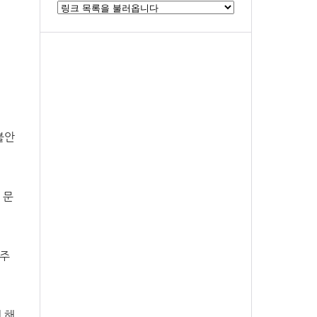
불안
 문
 주
 해