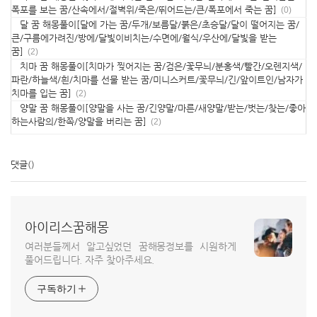
폭포를 보는 꿈/산속에서/절벽위/죽은/뛰어드는/큰/폭포에서 죽는 꿈]
(0)
달 꿈 해몽풀이[달에 가는 꿈/두개/보름달/붉은/초승달/달이 떨어지는 꿈/
큰/구름에가려진/방에/달빛이비치는/수면에/월식/우산에/달빛을 받는
꿈]
(2)
치마 꿈 해몽풀이[치마가 찢어지는 꿈/검은/꽃무늬/분홍색/빨간/오렌지색/
파란/하늘색/흰/치마를 선물 받는 꿈/미니스커트/꽃무늬/긴/앞이트인/남자가
치마를 입는 꿈]
(2)
양말 꿈 해몽풀이[양말을 사는 꿈/긴양말/마른/새양말/받는/벗는/찾는/좋아
하는사람의/한쪽/양말을 버리는 꿈]
(2)
댓글
()
아이리스꿈해몽
여러분들께서 알고싶었던 꿈해몽정보를 시원하게
풀어드립니다. 자주 찾아주세요.
구독하기