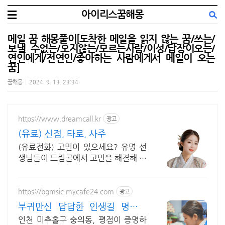
아이리스꿈해몽
메일 꿈 해몽풀이[도착한 메일을 읽지 않는 꿈/쓰는/
보낼 수없는/오지않는/모르는사람/이성/답장이오는/
연인에게/전연인/좋아하는 사람에게서 메일이 오는
꿈]
꿈해몽
|
2024. 9. 13. 23:34
https://www.dreamcall.kr
광고
(유료) 신점, 타로, 사주
(유료전화) 고민이 있으세요? 유명 선
생님들이 드림콜에서 고민을 해결해 드
립니다!
https://bgmsic.mycafe24.com
광고
부귀만신 답답한 인생길 명쾌한
신점
인천 미추홀구 숭의동, 평점이 증명하