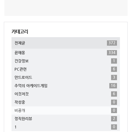
카테고리
372
전체글
334
꿈해몽
1
건강정보
6
PC관련
3
안드로이드
16
추억의 아케이드게임
6
이것저것
0
작성중
0
비공개
2
정직한리뷰
0
1