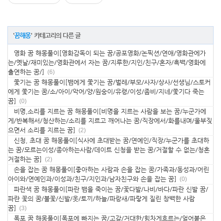
'
꿈해몽
' 카테고리의 다른 글
영화 꿈 해몽풀이[영화감독이 되는 꿈/공포영화/논픽션/연애/영화관에가
는/옛날/재미있는/영화관에서 자는 꿈/지루한/지인/친구/혼자/흑백/영화에
출연하는 꿈/]
(6)
쫓기는 꿈 해몽풀이[뱀에게 쫓기는 꿈/벌레/부모/사자/상사/선생님/스토커
에게 쫓기는 꿈/소/아이/악어/양/원숭이/유령/이성/좀비/지네/쫓기다 죽는
꿈]
(0)
비명,소리를 지르는 꿈 해몽풀이[비명을 지르는 사람을 보는 꿈/누군가에
게/반복해서/청산하는/소리를 지르고 깨어나는 꿈/직장에서/화를내며/울부짖
으면서 소리를 지르는 꿈]
(2)
신청, 초대 꿈 해몽풀이[식사에 초대받는 꿈/연예인/직장/누군가를 초대하
는 꿈/모르는이성/종아하는사람/데이트 신청을 받는 꿈/거절할 수 없는/청혼
거절하는 꿈]
(2)
손을 잡는 꿈 해몽풀이[좋아하는 사람과 손을 잡는 꿈/가족과/동성과/어린
아이와/연예인과/이성과/친구/지인과/남자친구와 손을 잡는 꿈]
(0)
파란색 꿈 해몽풀이[파란 뱀을 죽이는 꿈/꽃다발/나비/바다/파란 신발 꿈/
파란 꽃의 꿈/불꽃/신발/옷/토끼/하늘/파랑새/파랗게 질린 창백한 사람
꿈]
(3)
폭포 꿈 해몽풀이[폭포에 빠지는 꿈/고갈/거대한/힘차게흐르는/얼어붙은