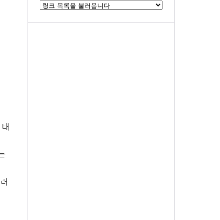
 태
는
여러