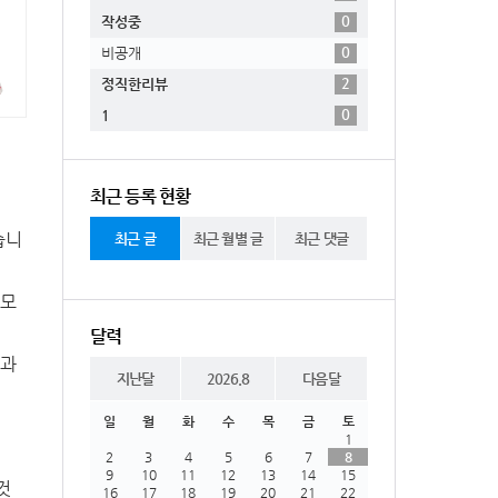
0
작성중
0
비공개
2
정직한리뷰
0
1
최근 등록 현황
습니
최근 글
최근 월별 글
최근 댓글
 모
달력
일과
지난달
2026.8
다음달
일
월
화
수
목
금
토
1
2
3
4
5
6
7
8
9
10
11
12
13
14
15
것
16
17
18
19
20
21
22