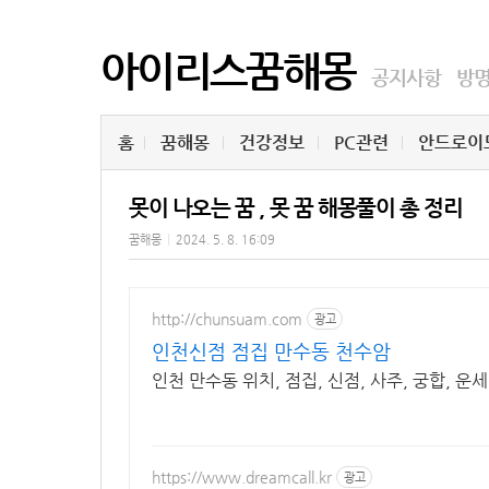
아이리스꿈해몽
공지사항
방
홈
꿈해몽
건강정보
PC관련
안드로이
못이 나오는 꿈 , 못 꿈 해몽풀이 총 정리
꿈해몽
|
2024. 5. 8. 16:09
http://chunsuam.com
광고
인천신점 점집 만수동 천수암
인천 만수동 위치, 점집, 신점, 사주, 궁합, 운
https://www.dreamcall.kr
광고