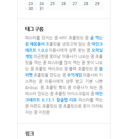
23
24
25
26
27
28
29
30
31
태그 구름
파스타를 던지는 꿈
비터 초콜릿의 꿈
귤 먹는
꿈
해몽풀이
초콜릿을 냉장고에 담는 꿈
마인크
래프트 1.0.0
미용사에게 샴푸 받는 꿈
오락실
게임
피곤한꿈
꽃미남 미용사가 나오는 꿈
초콜
릿을 먹는 꿈
파스타를 많이 먹는 꿈
못이 나오
는 꿈
초콜릿 케이크의 꿈
블랙 초콜릿의 꿈
블
럭펫
초콜릿을 만드는 꿈
추억게임
미용사와 키
스하는 꿈
미용사에게 샴푸 받고 기분 나쁜
&nbsp; 꿈
초콜릿 빵의 꿈
미용사가 되는 꿈
파스타 만드는 꿈
초콜릿 아이스크림의 꿈
마인
크래프트 0.13.1 탈출맵
리뷰
파스타를 먹는
꿈
아몬드 초콜릿의 꿈
초콜릿으로 옷이 더러워
지는 꿈
지친꿈
링크