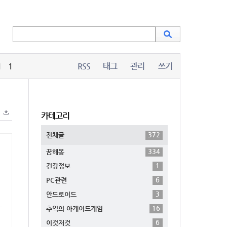
1
RSS
태그
관리
쓰기
카테고리
372
전체글
334
꿈해몽
1
건강정보
6
PC관련
3
안드로이드
16
추억의 아케이드게임
6
이것저것