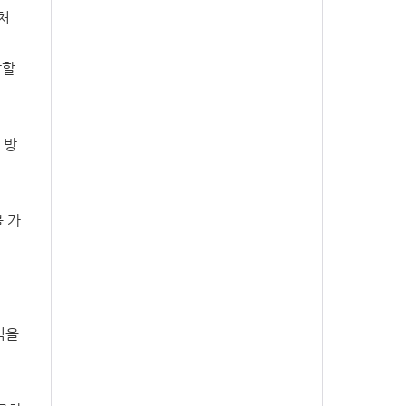
처
장할
 방
 가
익을