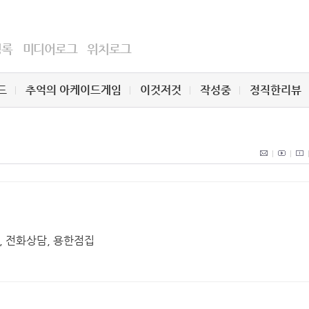
명록
미디어로그
위치로그
드
추억의 아케이드게임
이것저것
작성중
정직한리뷰
세, 전화상담, 용한점집