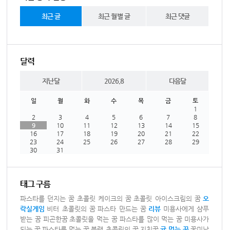
최근 글
최근 월별 글
최근 댓글
달력
지난달
2026.8
다음달
일
월
화
수
목
금
토
1
2
3
4
5
6
7
8
9
10
11
12
13
14
15
16
17
18
19
20
21
22
23
24
25
26
27
28
29
30
31
태그 구름
파스타를 던지는 꿈
초콜릿 케이크의 꿈
초콜릿 아이스크림의 꿈
오
락실게임
비터 초콜릿의 꿈
파스타 만드는 꿈
리뷰
미용사에게 샴푸
받는 꿈
피곤한꿈
초콜릿을 먹는 꿈
파스타를 많이 먹는 꿈
미용사가
되는 꿈
파스타를 먹는 꿈
블랙 초콜릿의 꿈
지친꿈
귤 먹는 꿈
꽃미남