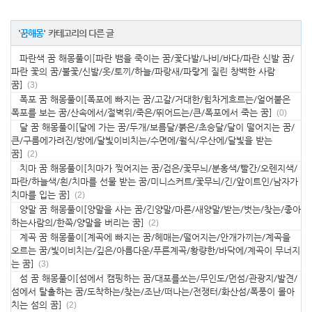
'
꿈해몽
' 카테고리의 다른 글
파란색 꿈 해몽풀이[파란 뱀을 죽이는 꿈/꽃다발/나비/바다/파란 신발 꿈/
파란 꽃의 꿈/불꽃/신발/옷/토끼/하늘/파랑새/파랗게 질린 창백한 사람
꿈]
(3)
폭포 꿈 해몽풀이[폭포에 빠지는 꿈/고갈/거대한/힘차게흐르는/얼어붙은
폭포를 보는 꿈/산속에서/절벽위/죽은/뛰어드는/큰/폭포에서 죽는 꿈]
(0)
달 꿈 해몽풀이[달에 가는 꿈/두개/보름달/붉은/초승달/달이 떨어지는 꿈/
큰/구름에가려진/방에/달빛이비치는/수면에/월식/우산에/달빛을 받는
꿈]
(2)
치마 꿈 해몽풀이[치마가 찢어지는 꿈/검은/꽃무늬/분홍색/빨간/오렌지색/
파란/하늘색/흰/치마를 선물 받는 꿈/미니스커트/꽃무늬/긴/앞이트인/남자가
치마를 입는 꿈]
(2)
양말 꿈 해몽풀이[양말을 사는 꿈/긴양말/마른/새양말/받는/벗는/찾는/좋아
하는사람의/한쪽/양말을 버리는 꿈]
(2)
계곡 꿈 해몽풀이[계곡에 빠지는 꿈/헤매는/떨어지는/안개가끼는/계곡을
오르는 꿈/빛이비치는/깊은/아름다운/푸른계곡/황량한/바닥에/계곡이 무너지
는 꿈]
(3)
섬 꿈 해몽풀이[섬에서 캠핑하는 꿈/대포를쏘는/무인도/먼섬/관광지/발견/
섬에서 탈출하는 꿈/도착하는/찾는/조난/떠나는/전쟁터/화산섬/폭풍이 몰아
치는 섬의 꿈]
(2)