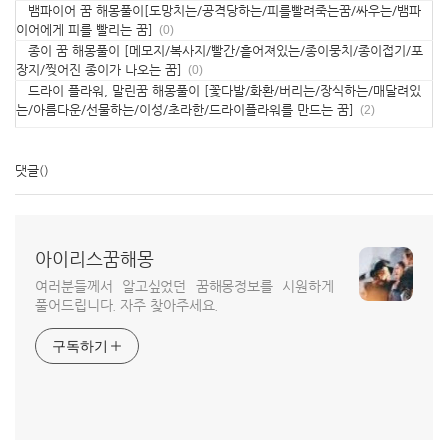
뱀파이어 꿈 해몽풀이[도망치는/공격당하는/피를빨려죽는꿈/싸우는/뱀파
이어에게 피를 빨리는 꿈]
(0)
종이 꿈 해몽풀이 [메모지/복사지/빨간/흩어져있는/종이뭉치/종이접기/포
장지/찢어진 종이가 나오는 꿈]
(0)
드라이 플라워, 말린꿈 해몽풀이 [꽃다발/화환/버리는/장식하는/매달려있
는/아름다운/선물하는/이성/초라한/드라이플라워를 만드는 꿈]
(2)
댓글
()
아이리스꿈해몽
여러분들께서 알고싶었던 꿈해몽정보를 시원하게
풀어드립니다. 자주 찾아주세요.
구독하기