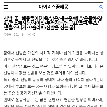
아이리스꿈해몽
신발 꿈 해몽풀이[가죽/낡은/새로운/예쁜/운동화/장
화/평소에시는/하이힐/부러지는/농구화/로퍼/부츠/
샌들/스니커즈/슬리퍼/신발을 신는 꿈]
꿈해몽
|
2024. 9. 1. 01:45
꿈에서 신발은 개인의 사회적 지위나 삶의 기반을 나타내는 상
징으로 꿈에서 새 신발을 보는 것은 좋은 암시로 해석됩니다.
비싼 신발을 보는 것도 행운의 징조일 수 있지만, 반대로 더러운
신발이나 값싼 신발을 보는 것은 주의를 해야 합니다.
특히 꿈속 신발의 종류와 상태에 따라 꿈의 해석이 달라지는데
꿈에서 부츠를 보는 꿈은 여행과 모험을 상징하고, 하이힐을 보
는 꿈은 성공과 자신감을 의미합니다.
반대로 운동화를 보는 꿈은 편안하고 편안한 일상을 의미하며,
신발을 보는 꿈은 현실적인 선택과 결정을 암시하는 것으로, 이