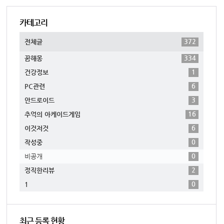
카테고리
372
전체글
334
꿈해몽
1
건강정보
6
PC관련
3
안드로이드
16
추억의 아케이드게임
6
이것저것
0
작성중
0
비공개
2
정직한리뷰
0
1
최근 등록 현황