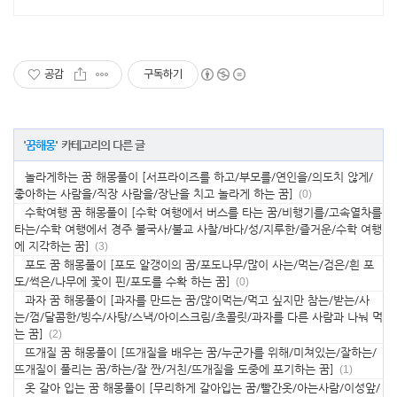
공감
구독하기
'
꿈해몽
' 카테고리의 다른 글
놀라게하는 꿈 해몽풀이 [서프라이즈를 하고/부모를/연인을/의도치 않게/
좋아하는 사람을/직장 사람을/장난을 치고 놀라게 하는 꿈]
(0)
수학여행 꿈 해몽풀이 [수학 여행에서 버스를 타는 꿈/비행기를/고속열차를
타는/수학 여행에서 경주 불국사/불교 사찰/바다/성/지루한/즐거운/수학 여행
에 지각하는 꿈]
(3)
포도 꿈 해몽풀이 [포도 알갱이의 꿈/포도나무/많이 사는/먹는/검은/흰 포
도/썩은/나무에 꽃이 핀/포도를 수확 하는 꿈]
(0)
과자 꿈 해몽풀이 [과자를 만드는 꿈/많이먹는/먹고 싶지만 참는/받는/사
는/껌/달콤한/빙수/사탕/스낵/아이스크림/초콜릿/과자를 다른 사람과 나눠 먹
는 꿈]
(2)
뜨개질 꿈 해몽풀이 [뜨개질을 배우는 꿈/누군가를 위해/미쳐있는/잘하는/
뜨개질이 풀리는 꿈/하는/잘 짠/거친/뜨개질을 도중에 포기하는 꿈]
(1)
옷 갈아 입는 꿈 해몽풀이 [무리하게 갈아입는 꿈/빨간옷/아는사람/이성앞/