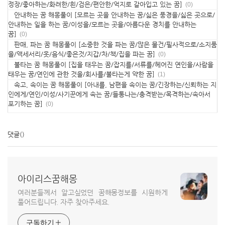
정장/좋아하는/화려한/흰/검은/편안한/억지로 갈아입고 있는 꿈]
(0)
안내하는 꿈 해몽풀이 [모르는 곳을 안내하는 꿈/싫은 풍경을/싫은 곳으로/
안내하는 일을 하는 꿈/이성을/모르는 곳을/아름다운 경치를 안내하는
꿈]
(0)
판매, 파는 꿈 해몽풀이 [소중한 것을 파는 꿈/많은 물건/필사적으로/소지품
을/액세서리/옷/음식/좋은것/지갑/차/책/집을 파는 꿈]
(0)
불타는 꿈 해몽풀이 [집을 태우는 꿈/잡지를/서류를/헤어진 연인을/사람을
태우는 꿈/연인에 관한 것을/회사를/불타는게 약한 꿈]
(1)
속고, 속이는 꿈 해몽풀이 [아내를, 남편을 속이는 꿈/긴장하는/신뢰하는 지
인에게/연인/이성/사기꾼에게 속는 꿈/들통나는/충격받는/목격하는/속아서
포기하는 꿈]
(0)
댓글
()
아이리스꿈해몽
여러분들께서 알고싶었던 꿈해몽정보를 시원하게
풀어드립니다. 자주 찾아주세요.
구독하기