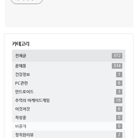
카테고리
372
전체글
334
꿈해몽
1
건강정보
6
PC관련
3
안드로이드
16
추억의 아케이드게임
6
이것저것
0
작성중
0
비공개
2
정직한리뷰