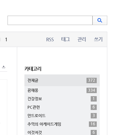
1
RSS
태그
관리
쓰기
카테고리
372
전체글
334
꿈해몽
1
건강정보
6
PC관련
3
안드로이드
16
추억의 아케이드게임
6
이것저것