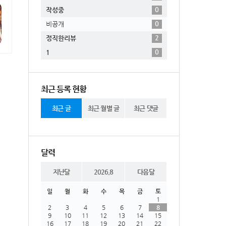
0
작성중
0
비공개
2
정직한리뷰
0
1
최근 등록 현황
최근 글
최근 월별 글
최근 댓글
달력
지난달
2026.8
다음달
일
월
화
수
목
금
토
1
2
3
4
5
6
7
8
9
10
11
12
13
14
15
16
17
18
19
20
21
22