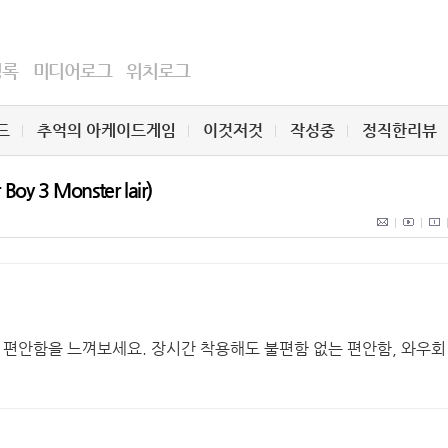
명록
미디어로그
위치로그
드
추억의 아케이드게임
이것저것
작성중
정직한리뷰
3 Monster lair)
하고 편안함을 느껴보세요. 장시간 착용해도 불편함 없는 편안함, 와우회