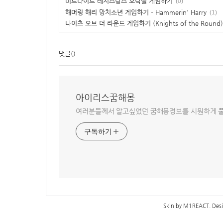
미드나이트 레지스탕스 오락실 게임하기
(0)
해머링 해리 망치소년 게임하기 - Hammerin' Harry
(1)
나이츠 오브 더 라운드 게임하기 (Knights of the Round)
댓글
()
아이리스꿈해몽
여러분들께서 알고싶었던 꿈해몽정보를 시원하게 풀
구독하기
Skin by
M1REACT
. De