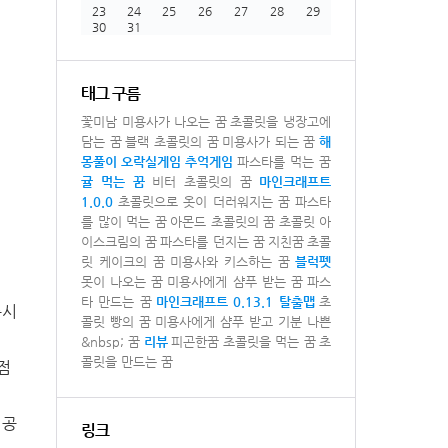
23
24
25
26
27
28
29
30
31
태그 구름
꽃미남 미용사가 나오는 꿈
초콜릿을 냉장고에
담는 꿈
블랙 초콜릿의 꿈
미용사가 되는 꿈
해
몽풀이
오락실게임
추억게임
파스타를 먹는 꿈
귤 먹는 꿈
비터 초콜릿의 꿈
마인크래프트
1.0.0
초콜릿으로 옷이 더러워지는 꿈
파스타
를 많이 먹는 꿈
아몬드 초콜릿의 꿈
초콜릿 아
이스크림의 꿈
파스타를 던지는 꿈
지친꿈
초콜
릿 케이크의 꿈
미용사와 키스하는 꿈
블럭펫
못이 나오는 꿈
미용사에게 샴푸 받는 꿈
파스
타 만드는 꿈
마인크래프트 0.13.1 탈출맵
초
출시
콜릿 빵의 꿈
미용사에게 샴푸 받고 기분 나쁜
&nbsp; 꿈
리뷰
피곤한꿈
초콜릿을 먹는 꿈
초
콜릿을 만드는 꿈
점
 공
링크