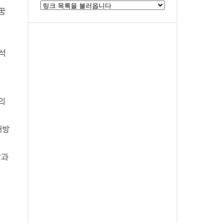
꿈
석
의
대방
방과