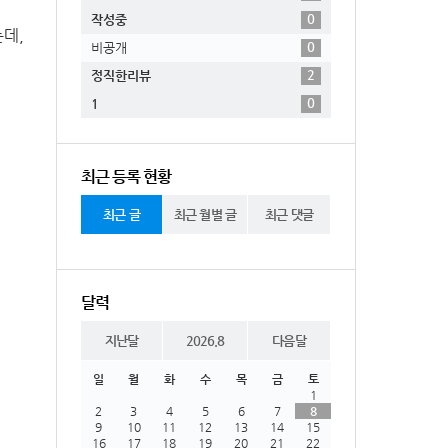
0
작성중
는데,
0
비공개
2
정직한리뷰
0
1
최근 등록 현황
최근 글
최근 월별 글
최근 댓글
달력
지난달
2026.8
다음달
일
월
화
수
목
금
토
1
2
3
4
5
6
7
8
9
10
11
12
13
14
15
16
17
18
19
20
21
22