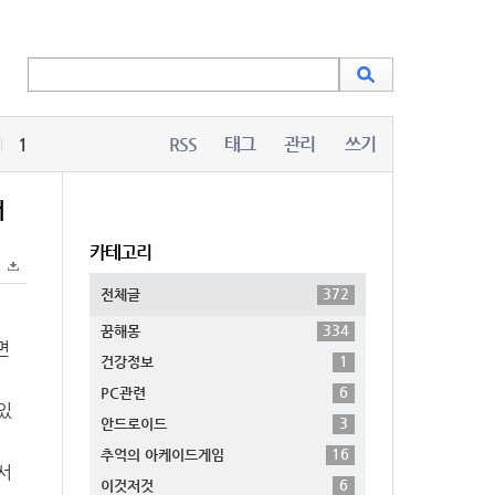
1
RSS
태그
관리
쓰기
서
카테고리
372
전체글
334
꿈해몽
면
1
건강정보
6
PC관련
있
3
안드로이드
16
추억의 아케이드게임
서
6
이것저것