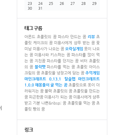
23
24
25
26
27
28
29
30
31
태그 구름
아몬드 초콜릿의 꿈
파스타 만드는 꿈
리뷰
초
콜릿 케이크의 꿈
미용사에게 샴푸 받는 꿈
꽃
미남 미용사가 나오는 꿈
오락실게임
못이 나오
는 꿈
미용사와 키스하는 꿈
파스타를 많이 먹
는 꿈
지친꿈
파스타를 던지는 꿈
비터 초콜릿
의 꿈
블럭펫
파스타를 먹는 꿈
초콜릿 아이스
크림의 꿈
초콜릿을 냉장고에 담는 꿈
추억게임
마인크래프트 0.13.1 탈출맵
마인크래프트
1.0.0
해몽풀이
귤 먹는 꿈
초콜릿으로 옷이 더
러워지는 꿈
블랙 초콜릿의 꿈
초콜릿을 만드는
꿈
피곤한꿈
미용사가 되는 꿈
미용사에게 샴푸
받고 기분 나쁜&nbsp; 꿈
초콜릿을 먹는 꿈
초
이
콜릿 빵의 꿈
링크