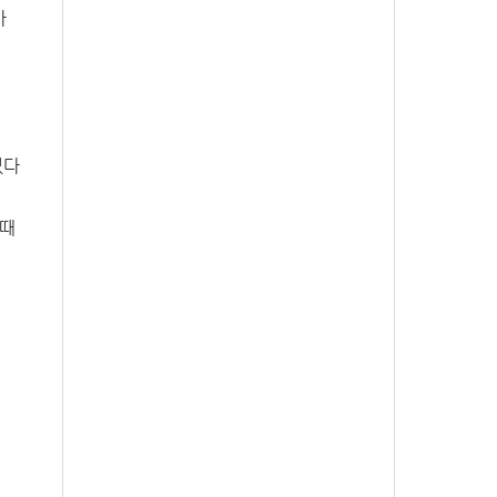
아
있다
 때