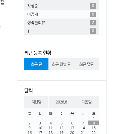
가질
0
작성중
0
비공개
2
정직한리뷰
서
0
1
최근 등록 현황
최근 글
최근 월별 글
최근 댓글
달력
지난달
2026.8
다음달
일
월
화
수
목
금
토
1
2
3
4
5
6
7
8
9
10
11
12
13
14
15
16
17
18
19
20
21
22