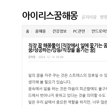
아이리스꿈해몽
공지사항
방
홈
꿈해몽
건강정보
PC관련
안드로이
직장 꿈 해몽풀이 [직장에서 일에 쫓기는
꿈/성공하는/강등/직장을 옮기는 꿈]
꿈해몽
|
2024. 12. 14. 03:06
일의 꿈을 자주 꾸는 것은 스트레스의 징후일 수 있
생각해 볼 필요가 있습니다.
꿈속에서 일을 하는 것은 마음이 피곤함에도 불구하
드에서 벗어나지 못하고 있다는 것을 의미할 수도
일은 우리 삶에서 중요한 역할을 하지만, 너무 많은