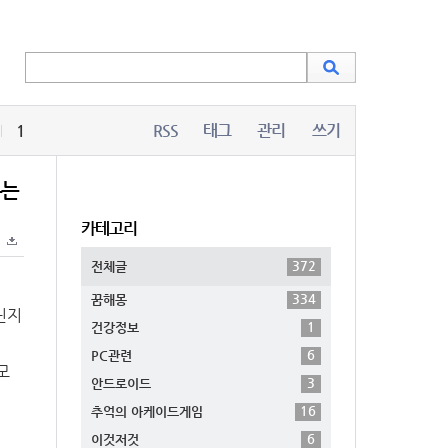
1
RSS
태그
관리
쓰기
두는
카테고리
372
전체글
334
꿈해몽
닌지
1
건강정보
6
PC관련
모
3
안드로이드
16
추억의 아케이드게임
6
이것저것