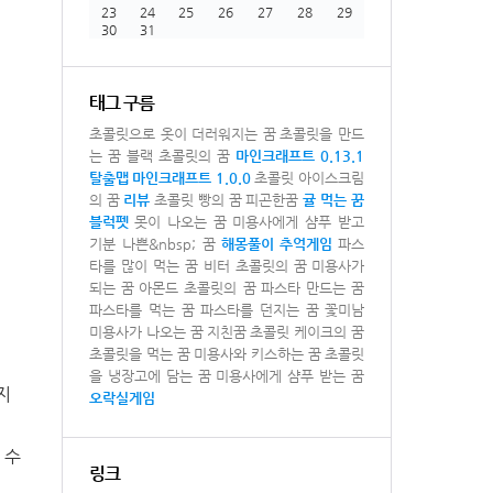
23
24
25
26
27
28
29
30
31
태그 구름
초콜릿으로 옷이 더러워지는 꿈
초콜릿을 만드
는 꿈
블랙 초콜릿의 꿈
마인크래프트 0.13.1
탈출맵
마인크래프트 1.0.0
초콜릿 아이스크림
의 꿈
리뷰
초콜릿 빵의 꿈
피곤한꿈
귤 먹는 꿈
블럭펫
못이 나오는 꿈
미용사에게 샴푸 받고
기분 나쁜&nbsp; 꿈
해몽풀이
추억게임
파스
타를 많이 먹는 꿈
비터 초콜릿의 꿈
미용사가
되는 꿈
아몬드 초콜릿의 꿈
파스타 만드는 꿈
파스타를 먹는 꿈
파스타를 던지는 꿈
꽃미남
미용사가 나오는 꿈
지친꿈
초콜릿 케이크의 꿈
초콜릿을 먹는 꿈
미용사와 키스하는 꿈
초콜릿
을 냉장고에 담는 꿈
미용사에게 샴푸 받는 꿈
지
오락실게임
 수
링크