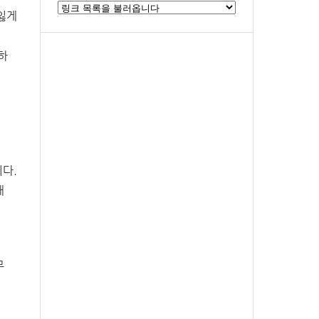
잃게
하
니다.
해
무