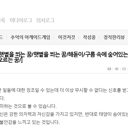
명록
미디어로그
위치로그
드
추억의 아케이드게임
이것저것
작성중
정직한리뷰
/햇볕을 쬐는 꿈/햇볕을 쬐는 꿈/해돋이/구름 속에 숨어있는
르는 꿈/]
일들에 대한 징조일 수 있는데 더 이상 무시할 수 없다는 신호를 받
다.
미하는 것으로 볼 수 있습니다.
당신은 강한 의지력과 자신감을 가지고 있지만, 반대로 태양이 숨어있
 불안감을 느끼고 있는 것입니다.