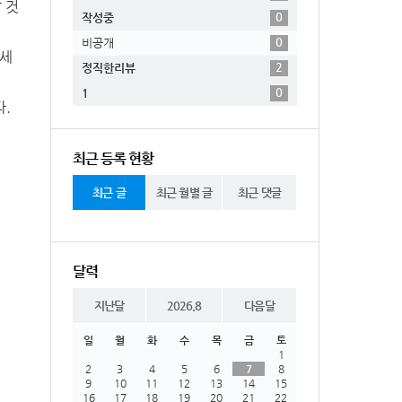
 것
0
작성중
0
비공개
자세
2
정직한리뷰
0
1
.
최근 등록 현황
최근 글
최근 월별 글
최근 댓글
달력
지난달
2026.8
다음달
일
월
화
수
목
금
토
1
2
3
4
5
6
7
8
9
10
11
12
13
14
15
16
17
18
19
20
21
22