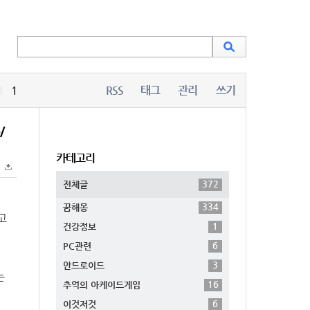
1
RSS
태그
관리
쓰기
/
카테고리
372
전체글
334
꿈해몽
고
1
건강정보
6
PC관련
3
안드로이드
는
16
추억의 아케이드게임
6
이것저것