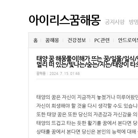
아이리스꿈해몽
공지사항
방
홈
꿈해몽
건강정보
PC관련
안드로이
태양 꿈 해몽풀이[해가 뜨는 꿈/일몰/일식
멀리 떠 있는/빛나는/숨는/지는/태양이 타오
꿈해몽
|
2024. 7. 15. 01:46
태양의 꿈은 자신이 지금까지 놓쳤거나 미루어왔던 
자신이 희생해야 할 것을 다시 생각할 수도 있습니
또한 태양 꿈은 또한 당신의 자존감과 자신감을 의
태양의 뜨겁고 타는 듯한 활기를 꿈에서 본다면 
상태를 꿈에서 본다면 당신은 본인의 능력에 대해