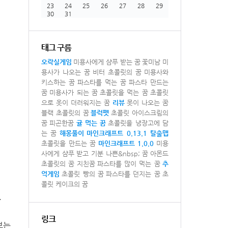
23
24
25
26
27
28
29
30
31
태그 구름
오락실게임
미용사에게 샴푸 받는 꿈
꽃미남 미
용사가 나오는 꿈
비터 초콜릿의 꿈
미용사와
키스하는 꿈
파스타를 먹는 꿈
파스타 만드는
꿈
미용사가 되는 꿈
초콜릿을 먹는 꿈
초콜릿
으로 옷이 더러워지는 꿈
리뷰
못이 나오는 꿈
블랙 초콜릿의 꿈
블럭펫
초콜릿 아이스크림의
꿈
피곤한꿈
귤 먹는 꿈
초콜릿을 냉장고에 담
는 꿈
해몽풀이
마인크래프트 0.13.1 탈출맵
초콜릿을 만드는 꿈
마인크래프트 1.0.0
미용
사에게 샴푸 받고 기분 나쁜&nbsp; 꿈
아몬드
초콜릿의 꿈
지친꿈
파스타를 많이 먹는 꿈
추
억게임
초콜릿 빵의 꿈
파스타를 던지는 꿈
초
콜릿 케이크의 꿈
.
링크
보는