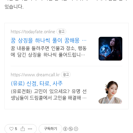
있습니다.
https://todayfate.online
광고
꿈 상징을 하나씩 풀이 꿈해몽 풀
이
꿈 내용을 들려주면 인물과 장소, 행동
에 담긴 상징을 하나씩 풀어드립니다.
간밤의 꿈에 담긴 상징과 흐름을 하나
씩 풀이
https://www.dreamcall.kr
광고
(유료) 신점, 타로, 사주
(유료전화) 고민이 있으세요? 유명 선
생님들이 드림콜에서 고민을 해결해 드
립니다!
5
구독하기