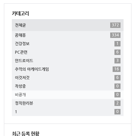
카테고리
372
전체글
334
꿈해몽
1
건강정보
6
PC관련
3
안드로이드
16
추억의 아케이드게임
6
이것저것
0
작성중
0
비공개
2
정직한리뷰
0
1
최근 등록 현황