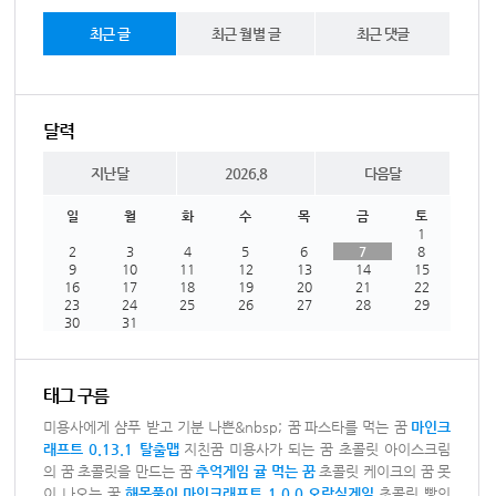
최근 글
최근 월별 글
최근 댓글
달력
지난달
2026.8
다음달
일
월
화
수
목
금
토
1
2
3
4
5
6
7
8
9
10
11
12
13
14
15
16
17
18
19
20
21
22
23
24
25
26
27
28
29
30
31
태그 구름
미용사에게 샴푸 받고 기분 나쁜&nbsp; 꿈
파스타를 먹는 꿈
마인크
래프트 0.13.1 탈출맵
지친꿈
미용사가 되는 꿈
초콜릿 아이스크림
의 꿈
초콜릿을 만드는 꿈
추억게임
귤 먹는 꿈
초콜릿 케이크의 꿈
못
이 나오는 꿈
해몽풀이
마인크래프트 1.0.0
오락실게임
초콜릿 빵의