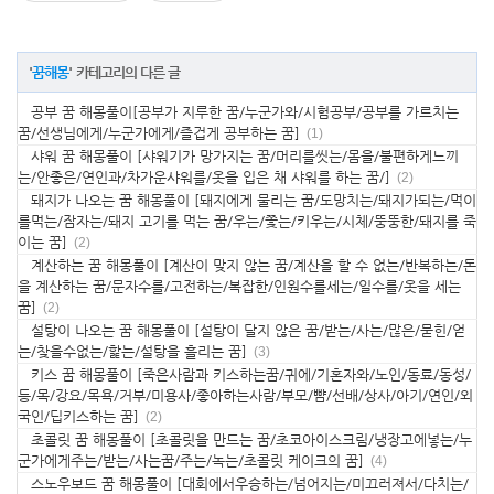
'
꿈해몽
' 카테고리의 다른 글
공부 꿈 해몽풀이[공부가 지루한 꿈/누군가와/시험공부/공부를 가르치는
꿈/선생님에게/누군가에게/즐겁게 공부하는 꿈]
(1)
샤워 꿈 해몽풀이 [샤워기가 망가지는 꿈/머리를씻는/몸을/불편하게느끼
는/안좋은/연인과/차가운샤워를/옷을 입은 채 샤워를 하는 꿈/]
(2)
돼지가 나오는 꿈 해몽풀이 [돼지에게 물리는 꿈/도망치는/돼지가되는/먹이
를먹는/잠자는/돼지 고기를 먹는 꿈/우는/쫓는/키우는/시체/뚱뚱한/돼지를 죽
이는 꿈]
(2)
계산하는 꿈 해몽풀이 [계산이 맞지 않는 꿈/계산을 할 수 없는/반복하는/돈
을 계산하는 꿈/문자수를/고전하는/복잡한/인원수를세는/일수를/옷을 세는
꿈]
(2)
설탕이 나오는 꿈 해몽풀이 [설탕이 달지 않은 꿈/받는/사는/많은/묻힌/얻
는/찾을수없는/핥는/설탕을 흘리는 꿈]
(3)
키스 꿈 해몽풀이 [죽은사람과 키스하는꿈/귀에/기혼자와/노인/동료/동성/
등/목/강요/목욕/거부/미용사/좋아하는사람/부모/뺨/선배/상사/아기/연인/외
국인/딥키스하는 꿈]
(2)
초콜릿 꿈 해몽풀이 [초콜릿을 만드는 꿈/초코아이스크림/냉장고에넣는/누
군가에게주는/받는/사는꿈/주는/녹는/초콜릿 케이크의 꿈]
(4)
스노우보드 꿈 해몽풀이 [대회에서우승하는/넘어지는/미끄러져서/다치는/