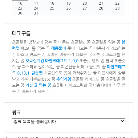
16
17
18
19
20
21
22
23
24
25
26
27
28
29
30
31
태그 구름
초콜릿을 냉장고에 담는 꿈
아몬드 초콜릿의 꿈
초콜릿을 먹는 꿈
블
럭펫
파스타를 먹는 꿈
해몽풀이
못이 나오는 꿈
미용사와 키스하는
꿈
파스타 만드는 꿈
꽃미남 미용사가 나오는 꿈
지친꿈
파스타를 던
지는 꿈
오락실게임
마인크래프트 1.0.0
초콜릿 빵의 꿈
블랙 초콜릿
의 꿈
파스타를 많이 먹는 꿈
피곤한꿈
비터 초콜릿의 꿈
마인크래프
트 0.13.1 탈출맵
초콜릿으로 옷이 더러워지는 꿈
미용사에게 샴푸
받고 기분 나쁜&nbsp; 꿈
추억게임
초콜릿 케이크의 꿈
초콜릿을 만
드는 꿈
리뷰
귤 먹는 꿈
초콜릿 아이스크림의 꿈
미용사에게 샴푸 받
는 꿈
미용사가 되는 꿈
링크