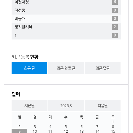
6
이것저것
0
작성중
0
비공개
2
정직한리뷰
0
1
최근 등록 현황
최근 글
최근 월별 글
최근 댓글
달력
지난달
2026.8
다음달
일
월
화
수
목
금
토
1
2
3
4
5
6
7
8
9
10
11
12
13
14
15