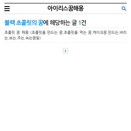
아이리스꿈해몽
블랙 초콜릿의 꿈
에 해당하는 글
1
건
초콜릿 꿈 해몽 (초콜릿을 만드는 꿈,초콜릿을 먹는 꿈,케이크꿈,만드는,버리
는,보는,주는,녹는꿈등)
1