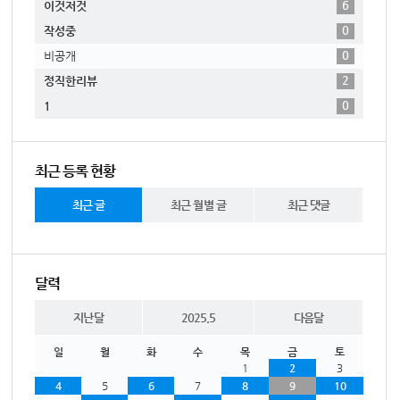
6
이것저것
0
작성중
0
비공개
2
정직한리뷰
0
1
최근 등록 현황
최근 글
최근 월별 글
최근 댓글
달력
지난달
2025.5
다음달
일
월
화
수
목
금
토
1
2
3
4
5
6
7
8
9
10