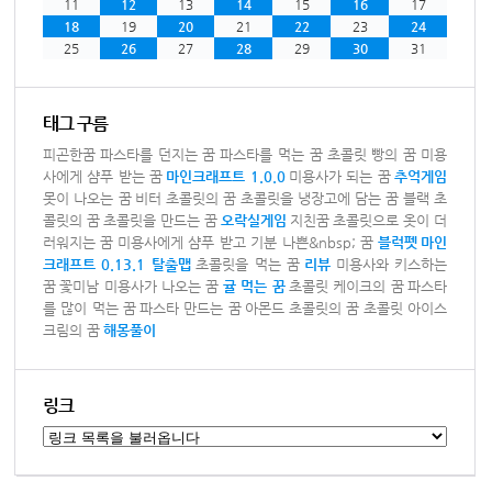
11
12
13
14
15
16
17
18
19
20
21
22
23
24
25
26
27
28
29
30
31
태그 구름
피곤한꿈
파스타를 던지는 꿈
파스타를 먹는 꿈
초콜릿 빵의 꿈
미용
사에게 샴푸 받는 꿈
마인크래프트 1.0.0
미용사가 되는 꿈
추억게임
못이 나오는 꿈
비터 초콜릿의 꿈
초콜릿을 냉장고에 담는 꿈
블랙 초
콜릿의 꿈
초콜릿을 만드는 꿈
오락실게임
지친꿈
초콜릿으로 옷이 더
러워지는 꿈
미용사에게 샴푸 받고 기분 나쁜&nbsp; 꿈
블럭펫
마인
크래프트 0.13.1 탈출맵
초콜릿을 먹는 꿈
리뷰
미용사와 키스하는
꿈
꽃미남 미용사가 나오는 꿈
귤 먹는 꿈
초콜릿 케이크의 꿈
파스타
를 많이 먹는 꿈
파스타 만드는 꿈
아몬드 초콜릿의 꿈
초콜릿 아이스
크림의 꿈
해몽풀이
링크