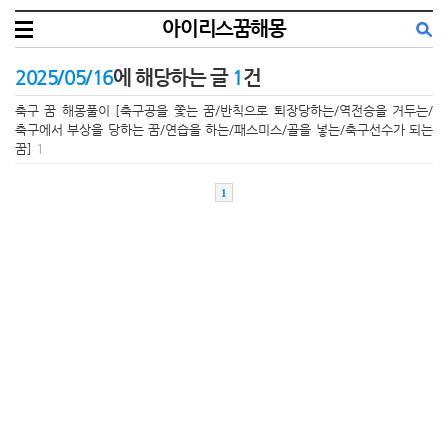
아이리스꿈해몽
2025/05/16
에 해당하는 글
1
건
축구 꿈 해몽풀이 [축구공을 쫓는 꿈/반칙으로 퇴장당하는/역전승을 거두는/
축구에서 부상을 당하는 꿈/연습을 하는/패스미스/골을 넣는/축구선수가 되는
꿈]
1
1