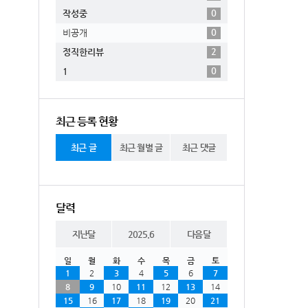
0
작성중
0
비공개
2
정직한리뷰
0
1
최근 등록 현황
최근 글
최근 월별 글
최근 댓글
달력
지난달
2025.6
다음달
일
월
화
수
목
금
토
1
2
3
4
5
6
7
8
9
10
11
12
13
14
15
16
17
18
19
20
21