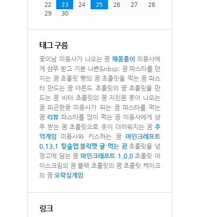
22
23
24
25
26
27
28
29
30
태그 구름
꽃미남 미용사가 나오는 꿈
해몽풀이
미용사에
게 샴푸 받고 기분 나쁜&nbsp; 꿈
파스타를 던
지는 꿈
초콜릿 빵의 꿈
초콜릿을 먹는 꿈
파스
타 만드는 꿈
아몬드 초콜릿의 꿈
초콜릿을 만
드는 꿈
비터 초콜릿의 꿈
지친꿈
못이 나오는
꿈
피곤한꿈
미용사가 되는 꿈
파스타를 먹는
꿈
리뷰
파스타를 많이 먹는 꿈
미용사에게 샴
푸 받는 꿈
초콜릿으로 옷이 더러워지는 꿈
추
억게임
미용사와 키스하는 꿈
마인크래프트
0.13.1 탈출맵
블럭펫
귤 먹는 꿈
초콜릿을 냉
장고에 담는 꿈
마인크래프트 1.0.0
초콜릿 아
이스크림의 꿈
블랙 초콜릿의 꿈
초콜릿 케이크
의 꿈
오락실게임
링크