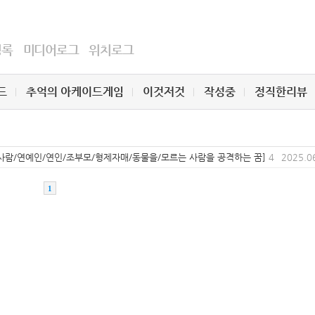
명록
미디어로그
위치로그
드
추억의 아케이드게임
이것저것
작성중
정직한리뷰
사람/연예인/연인/조부모/형제자매/동물을/모르는 사람을 공격하는 꿈]
4
2025.0
1