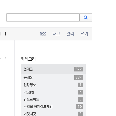
1
RSS
태그
관리
쓰기
6.13
카테고리
372
전체글
334
꿈해몽
1
건강정보
6
PC관련
3
안드로이드
16
추억의 아케이드게임
6
이것저것