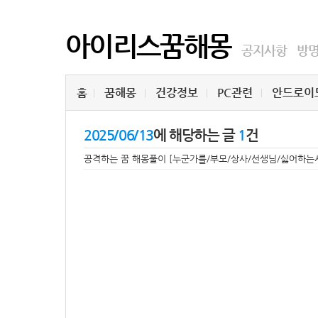
아이리스꿈해몽
공지사항
방
홈
꿈해몽
건강정보
PC관련
안드로이
2025/06/13
에 해당하는 글
1
건
공격하는 꿈 해몽풀이 [누군가를/부모/상사/선생님/싫어하는