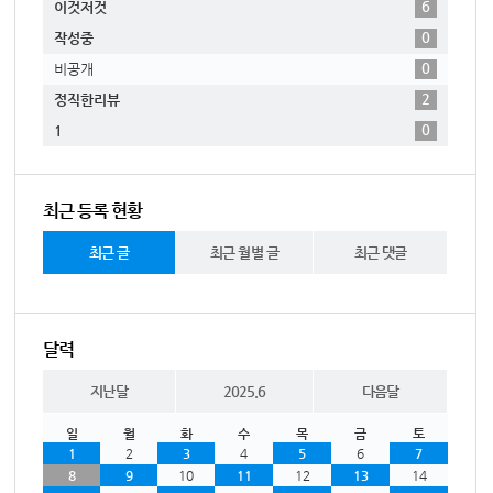
6
이것저것
0
작성중
0
비공개
2
정직한리뷰
0
1
최근 등록 현황
최근 글
최근 월별 글
최근 댓글
달력
지난달
2025.6
다음달
일
월
화
수
목
금
토
1
2
3
4
5
6
7
8
9
10
11
12
13
14