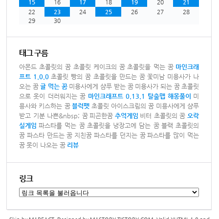
15
16
17
18
19
20
21
22
23
24
25
26
27
28
29
30
태그 구름
아몬드 초콜릿의 꿈
초콜릿 케이크의 꿈
초콜릿을 먹는 꿈
마인크래
프트 1.0.0
초콜릿 빵의 꿈
초콜릿을 만드는 꿈
꽃미남 미용사가 나
오는 꿈
귤 먹는 꿈
미용사에게 샴푸 받는 꿈
미용사가 되는 꿈
초콜릿
으로 옷이 더러워지는 꿈
마인크래프트 0.13.1 탈출맵
해몽풀이
미
용사와 키스하는 꿈
블럭펫
초콜릿 아이스크림의 꿈
미용사에게 샴푸
받고 기분 나쁜&nbsp; 꿈
피곤한꿈
추억게임
비터 초콜릿의 꿈
오락
실게임
파스타를 먹는 꿈
초콜릿을 냉장고에 담는 꿈
블랙 초콜릿의
꿈
파스타 만드는 꿈
지친꿈
파스타를 던지는 꿈
파스타를 많이 먹는
꿈
못이 나오는 꿈
리뷰
링크