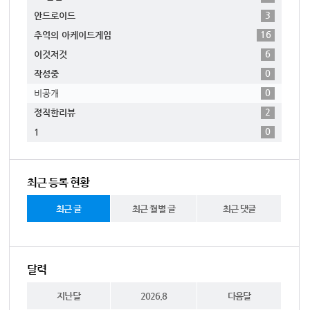
3
안드로이드
16
추억의 아케이드게임
6
이것저것
0
작성중
0
비공개
2
정직한리뷰
0
1
최근 등록 현황
최근 글
최근 월별 글
최근 댓글
달력
지난달
2026.8
다음달