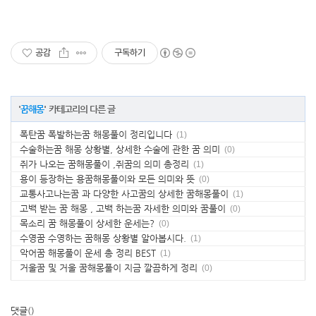
공감
구독하기
'
꿈해몽
' 카테고리의 다른 글
폭탄꿈 폭발하는꿈 해몽풀이 정리입니다
(1)
수술하는꿈 해몽 상황별, 상세한 수술에 관한 꿈 의미
(0)
쥐가 나오는 꿈해몽풀이 ,쥐꿈의 의미 총정리
(1)
용이 등장하는 용꿈해몽풀이와 모든 의미와 뜻
(0)
교통사고나는꿈 과 다양한 사고꿈의 상세한 꿈해몽풀이
(1)
고백 받는 꿈 해몽 , 고백 하는꿈 자세한 의미와 꿈풀이
(0)
목소리 꿈 해몽풀이 상세한 운세는?
(0)
수영꿈 수영하는 꿈해몽 상황별 알아봅시다.
(1)
악어꿈 해몽풀이 운세 총 정리 BEST
(1)
거울꿈 및 거울 꿈해몽풀이 지금 깔끔하게 정리
(0)
댓글
()