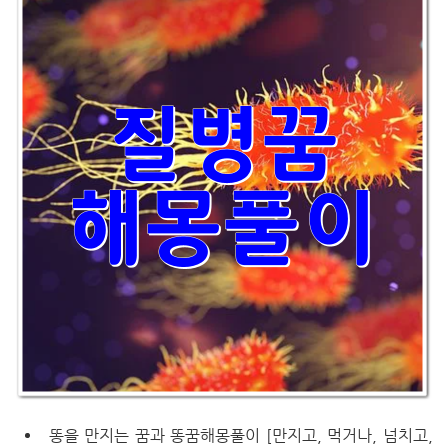
똥을 만지는 꿈과 똥꿈해몽풀이 [만지고, 먹거나, 넘치고,