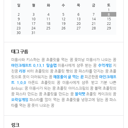
일
월
화
수
목
금
토
1
2
3
4
5
6
7
8
9
10
11
12
13
14
15
16
17
18
19
20
21
22
23
24
25
26
27
28
29
30
31
태그 구름
미용사와 키스하는 꿈
초콜릿을 먹는 꿈
꽃미남 미용사가 나오는 꿈
마인크래프트 0.13.1 탈출맵
미용사에게 샴푸 받는 꿈
추억게임
지
친꿈
리뷰
비터 초콜릿의 꿈
초콜릿 빵의 꿈
파스타를 던지는 꿈
초콜
릿으로 옷이 더러워지는 꿈
해몽풀이
귤 먹는 꿈
피곤한꿈
마인크래프
트 1.0.0
아몬드 초콜릿의 꿈
미용사에게 샴푸 받고 기분 나쁜
&nbsp; 꿈
미용사가 되는 꿈
초콜릿 아이스크림의 꿈
블랙 초콜릿의
꿈
파스타 만드는 꿈
초콜릿을 만드는 꿈
블럭펫
초콜릿 케이크의 꿈
오락실게임
파스타를 많이 먹는 꿈
초콜릿을 냉장고에 담는 꿈
파스
타를 먹는 꿈
못이 나오는 꿈
링크