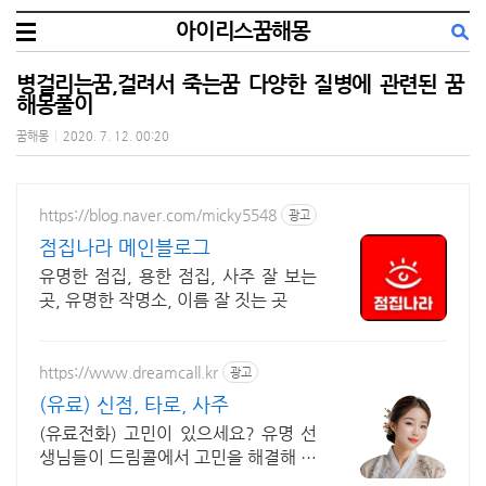
아이리스꿈해몽
병걸리는꿈,걸려서 죽는꿈 다양한 질병에 관련된 꿈
해몽풀이
꿈해몽
|
2020. 7. 12. 00:20
https://blog.naver.com/micky5548
광고
점집나라 메인블로그
유명한 점집, 용한 점집, 사주 잘 보는
곳, 유명한 작명소, 이름 잘 짓는 곳
https://www.dreamcall.kr
광고
(유료) 신점, 타로, 사주
(유료전화) 고민이 있으세요? 유명 선
생님들이 드림콜에서 고민을 해결해 드
립니다!