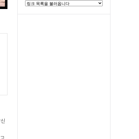
당신
찾고