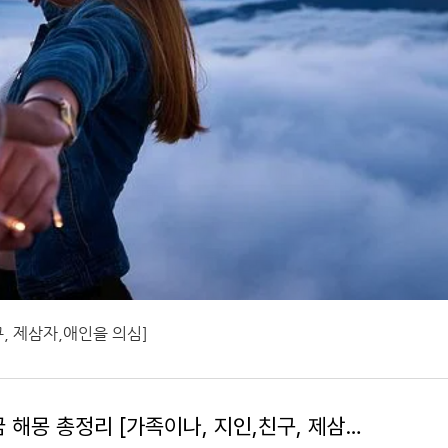
, 제삼자,애인을 의심]
의심하는꿈 해몽 총정리 [가족이나, 지인,친구, 제삼자,애인을 의심]