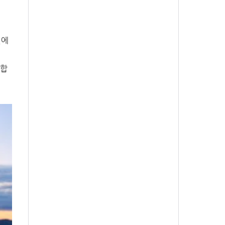
실에
 합