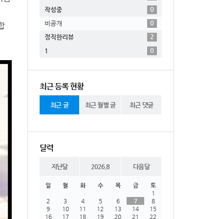
0
작성중
0
비공개
합
2
정직한리뷰
0
1
최근 등록 현황
최근 글
최근 월별 글
최근 댓글
달력
지난달
2026.8
다음달
일
월
화
수
목
금
토
1
2
3
4
5
6
7
8
9
10
11
12
13
14
15
16
17
18
19
20
21
22