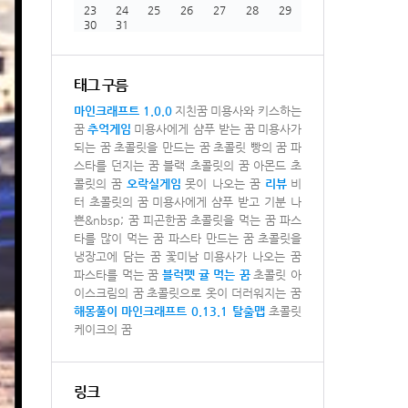
23
24
25
26
27
28
29
30
31
태그 구름
마인크래프트 1.0.0
지친꿈
미용사와 키스하는
꿈
추억게임
미용사에게 샴푸 받는 꿈
미용사가
되는 꿈
초콜릿을 만드는 꿈
초콜릿 빵의 꿈
파
스타를 던지는 꿈
블랙 초콜릿의 꿈
아몬드 초
콜릿의 꿈
오락실게임
못이 나오는 꿈
리뷰
비
터 초콜릿의 꿈
미용사에게 샴푸 받고 기분 나
쁜&nbsp; 꿈
피곤한꿈
초콜릿을 먹는 꿈
파스
타를 많이 먹는 꿈
파스타 만드는 꿈
초콜릿을
냉장고에 담는 꿈
꽃미남 미용사가 나오는 꿈
파스타를 먹는 꿈
블럭펫
귤 먹는 꿈
초콜릿 아
이스크림의 꿈
초콜릿으로 옷이 더러워지는 꿈
해몽풀이
마인크래프트 0.13.1 탈출맵
초콜릿
케이크의 꿈
링크