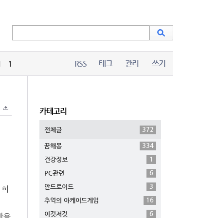
1
RSS
태그
관리
쓰기
카테고리
372
전체글
334
꿈해몽
1
건강정보
6
PC관련
3
안드로이드
 희
16
추억의 아케이드게임
6
이것저것
마음