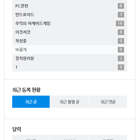
6
PC관련
3
안드로이드
16
추억의 아케이드게임
6
이것저것
0
작성중
0
비공개
2
정직한리뷰
0
1
최근 등록 현황
최근 글
최근 월별 글
최근 댓글
달력