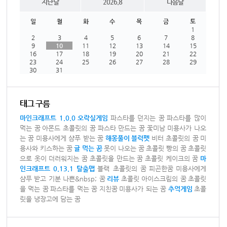
지난달
2026.8
다음달
일
월
화
수
목
금
토
1
2
3
4
5
6
7
8
9
10
11
12
13
14
15
16
17
18
19
20
21
22
23
24
25
26
27
28
29
30
31
태그 구름
마인크래프트 1.0.0
오락실게임
파스타를 던지는 꿈
파스타를 많이
먹는 꿈
아몬드 초콜릿의 꿈
파스타 만드는 꿈
꽃미남 미용사가 나오
는 꿈
미용사에게 샴푸 받는 꿈
해몽풀이
블럭펫
비터 초콜릿의 꿈
미
용사와 키스하는 꿈
귤 먹는 꿈
못이 나오는 꿈
초콜릿 빵의 꿈
초콜릿
으로 옷이 더러워지는 꿈
초콜릿을 만드는 꿈
초콜릿 케이크의 꿈
마
인크래프트 0.13.1 탈출맵
블랙 초콜릿의 꿈
피곤한꿈
미용사에게
샴푸 받고 기분 나쁜&nbsp; 꿈
리뷰
초콜릿 아이스크림의 꿈
초콜릿
을 먹는 꿈
파스타를 먹는 꿈
지친꿈
미용사가 되는 꿈
추억게임
초콜
릿을 냉장고에 담는 꿈