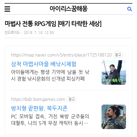
아이리스꿈해몽
마법사 전통 RPG게임 [매기 타락한 세상]
안드로이드
|
2018. 7. 10. 12:30
https://map.naver.com/v5/entry/place/1725188120
광고
삼척 마법사마을 배낚시체험
아이들에게는 평생 기억에 남을 첫 낚
시 경험 낚시문화의 신개념 피싱카페
https://bdz.bomgames.com
광고
방치형 끝판왕, 북두지존
PC 모바일 접속, 거친 북방 군주들의
대혈투, 나의 5개 무장 캐릭터 동시 전
투