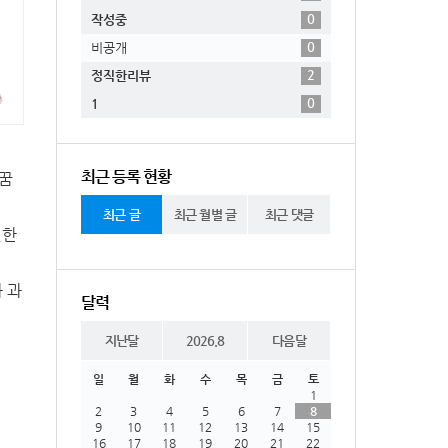
0
작성중
0
비공개
2
정직한리뷰
0
1
최근 등록 현황
 꿈
최근 글
최근 월별 글
최근 댓글
현한
 과
달력
지난달
2026.8
다음달
일
월
화
수
목
금
토
1
2
3
4
5
6
7
8
9
10
11
12
13
14
15
16
17
18
19
20
21
22