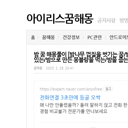
아이리스꿈해몽
공지사항
방
홈
꿈해몽
건강정보
PC관련
안드로이
밤 꿈 해몽풀이 [밤나무 껍질을 벗기는 꿈
있는/밤으로 만든 몽블랑을 먹는/밤을 줍는
꿈해몽
|
2025. 2. 28. 20:41
https://expert.naver.com/anysfree
광고
전화연결 3초만에 등골 오싹
왜 나만 안풀렸을까? 돌려 말하지 않고 전화 한
경험 비교불가 전문가를 만나보세요