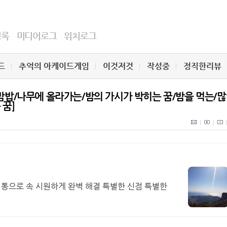
명록
미디어로그
위치로그
드
추억의 아케이드게임
이것저것
작성중
정직한리뷰
/밤밥/나무에 올라가는/밤의 가시가 박히는 꿈/밤을 먹는/
 꿈]
 통으로 속 시원하게 완벽 해결 특별한 신점 특별한