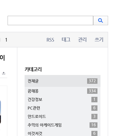
1
RSS
태그
관리
쓰기
많이
카테고리
372
전체글
334
꿈해몽
1
건강정보
6
PC관련
3
안드로이드
16
추억의 아케이드게임
6
이것저것