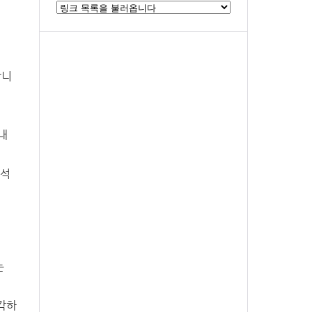
합니
내
분석
는
각하