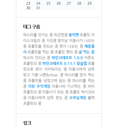
23
24
25
26
27
28
29
30
31
태그 구름
파스타를 던지는 꿈
피곤한꿈
블럭펫
초콜릿 아
이스크림의 꿈
지친꿈
꽃미남 미용사가 나오는
꿈
초콜릿을 만드는 꿈
못이 나오는 꿈
해몽풀
이
초콜릿을 먹는 꿈
초콜릿 빵의 꿈
귤 먹는 꿈
파스타 만드는 꿈
마인크래프트 1.0.0
아몬드
초콜릿의 꿈
마인크래프트 0.13.1 탈출맵
초콜
릿으로 옷이 더러워지는 꿈
미용사에게 샴푸
받고 기분 나쁜&nbsp; 꿈
파스타를 많이 먹는
꿈
초콜릿을 냉장고에 담는 꿈
파스타를 먹는
꿈
리뷰
추억게임
미용사와 키스하는 꿈
비터
초콜릿의 꿈
미용사가 되는 꿈
초콜릿 케이크의
꿈
미용사에게 샴푸 받는 꿈
오락실게임
블랙
초콜릿의 꿈
링크