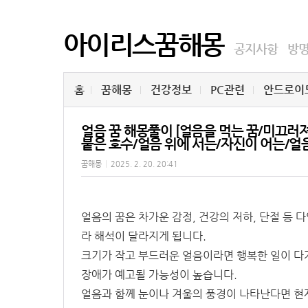
아이리스꿈해몽
공지사항
방
홈
꿈해몽
건강정보
PC관련
안드로이
얼음 꿈 해몽풀이 [얼음을 먹는 꿈/미끄러
붙은 호수/얼음 위에 서는/자신이 어는/얼
꿈해몽
|
2025. 2. 20. 20:41
얼음의 꿈은 차가운 감정, 건강의 저하, 단절 등
라 해석이 달라지게 됩니다.
크기가 작고 부드러운 얼음이라면 행복한 일이 다
장애가 예고될 가능성이 높습니다.
얼음과 함께 눈이나 겨울의 풍경이 나타난다면 현