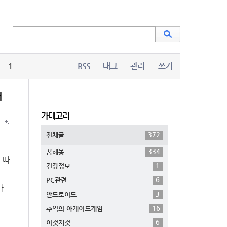
1
RSS
태그
관리
쓰기
어
카테고리
372
전체글
334
꿈해몽
 따
1
건강정보
6
PC관련
나
3
안드로이드
16
추억의 아케이드게임
6
이것저것