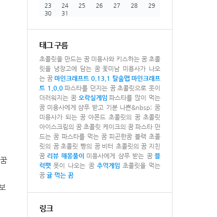
23
24
25
26
27
28
29
30
31
태그 구름
초콜릿을 만드는 꿈
미용사와 키스하는 꿈
초콜
릿을 냉장고에 담는 꿈
꽃미남 미용사가 나오
는 꿈
마인크래프트 0.13.1 탈출맵
마인크래프
트 1.0.0
파스타를 던지는 꿈
초콜릿으로 옷이
더러워지는 꿈
오락실게임
파스타를 많이 먹는
꿈
미용사에게 샴푸 받고 기분 나쁜&nbsp; 꿈
미용사가 되는 꿈
아몬드 초콜릿의 꿈
초콜릿
아이스크림의 꿈
초콜릿 케이크의 꿈
파스타 만
드는 꿈
파스타를 먹는 꿈
피곤한꿈
블랙 초콜
릿의 꿈
초콜릿 빵의 꿈
비터 초콜릿의 꿈
지친
꿈
리뷰
해몽풀이
미용사에게 샴푸 받는 꿈
블
 꿈
럭펫
못이 나오는 꿈
추억게임
초콜릿을 먹는
꿈
귤 먹는 꿈
보
링크