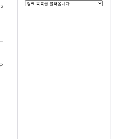
조치
는
요