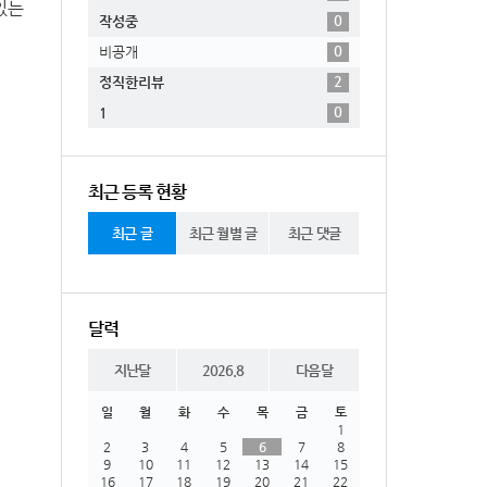
있는
0
작성중
0
비공개
2
정직한리뷰
0
1
최근 등록 현황
최근 글
최근 월별 글
최근 댓글
달력
지난달
2026.8
다음달
일
월
화
수
목
금
토
1
2
3
4
5
6
7
8
9
10
11
12
13
14
15
16
17
18
19
20
21
22