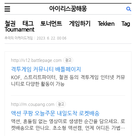
아이리스꿈해몽
철권 태그 토너먼트 게임하기 Tekken Tag
Tournament
추억의 아케이드게임
|
2023. 6. 22. 00:06
http://v12.battlepage.com
광고
격투게임 커뮤니티 배틀페이지
KOF, 스트리트파이터, 철권 등의 격투게임 인터넷 커뮤
니티로 다양한 활동이 가능
http://m.coupang.com
광고
액션 쿠팡 오늘주문 내일도착 로켓배송
액션, 흔들림 없는 영상미로 생생한 순간을 담으세요. 로
켓배송으로 만나요. 초소형 액션캠, 언제 어디든 가볍게
휴대하며 특별한 영상을 기록하세요.