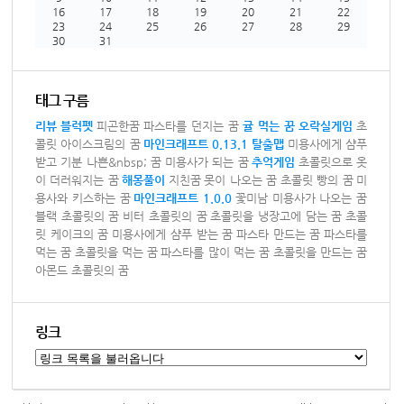
16
17
18
19
20
21
22
23
24
25
26
27
28
29
30
31
태그 구름
리뷰
블럭펫
피곤한꿈
파스타를 던지는 꿈
귤 먹는 꿈
오락실게임
초
콜릿 아이스크림의 꿈
마인크래프트 0.13.1 탈출맵
미용사에게 샴푸
받고 기분 나쁜&nbsp; 꿈
미용사가 되는 꿈
추억게임
초콜릿으로 옷
이 더러워지는 꿈
해몽풀이
지친꿈
못이 나오는 꿈
초콜릿 빵의 꿈
미
용사와 키스하는 꿈
마인크래프트 1.0.0
꽃미남 미용사가 나오는 꿈
블랙 초콜릿의 꿈
비터 초콜릿의 꿈
초콜릿을 냉장고에 담는 꿈
초콜
릿 케이크의 꿈
미용사에게 샴푸 받는 꿈
파스타 만드는 꿈
파스타를
먹는 꿈
초콜릿을 먹는 꿈
파스타를 많이 먹는 꿈
초콜릿을 만드는 꿈
아몬드 초콜릿의 꿈
링크