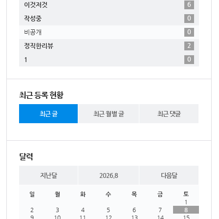
6
이것저것
0
작성중
0
비공개
2
정직한리뷰
0
1
최근 등록 현황
최근 글
최근 월별 글
최근 댓글
달력
지난달
2026.8
다음달
일
월
화
수
목
금
토
1
2
3
4
5
6
7
8
9
10
11
12
13
14
15