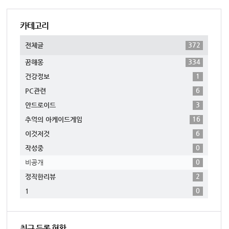
카테고리
372
전체글
334
꿈해몽
1
건강정보
6
PC관련
3
안드로이드
16
추억의 아케이드게임
6
이것저것
0
작성중
0
비공개
2
정직한리뷰
0
1
최근 등록 현황