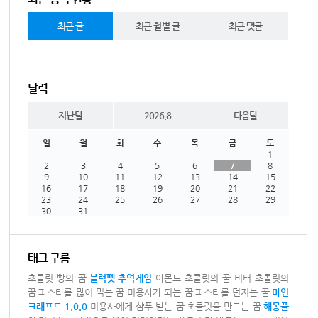
최근 글
최근 월별 글
최근 댓글
달력
지난달
2026.8
다음달
일
월
화
수
목
금
토
1
2
3
4
5
6
7
8
9
10
11
12
13
14
15
16
17
18
19
20
21
22
23
24
25
26
27
28
29
30
31
태그 구름
초콜릿 빵의 꿈
블럭펫
추억게임
아몬드 초콜릿의 꿈
비터 초콜릿의
꿈
파스타를 많이 먹는 꿈
미용사가 되는 꿈
파스타를 던지는 꿈
마인
크래프트 1.0.0
미용사에게 샴푸 받는 꿈
초콜릿을 만드는 꿈
해몽풀