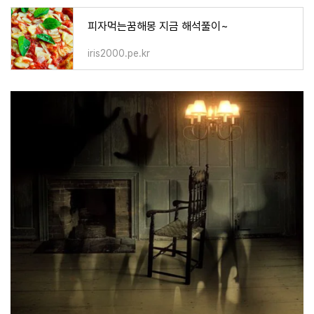
피자먹는꿈해몽 지금 해석풀이~
iris2000.pe.kr