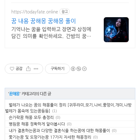
https://todayfate.online
광고
꿈 내용 꿈해몽 꿈해몽 풀이
기억나는 꿈을 입력하고 장면과 상징에
담긴 의미를 확인하세요. 간밤의 꿈에
담긴 상징과 흐름을 하나씩 풀이
공감
구독하기
'
꿈해몽
' 카테고리의 다른 글
벌레가 나오는 꿈의 해몽풀이 정리 [귀뚜라미,모기,나비,풍뎅이,개미,나방
벌레가 몸속에 있는꿈등등]
(1)
손가락꿈 해몽 모두 총정리
(0)
병원꿈 해몽 정확하게 알아봅시다
(0)
내가 결혼하는꿈과 다양한 결혼식을 하는꿈에 대한 해몽풀이
(0)
쫓기는꿈 및 도망가는꿈 17가지 자세한 해몽정리
(0)