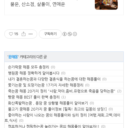
물운, 산소점, 살풀이, 연애운
15
구독하기
'
꿈해몽
' 카테고리의 다른 글
손가락꿈 해몽 모두 총정리
(0)
병원꿈 해몽 정확하게 알아봅시다
(0)
내가 결혼하는꿈과 다양한 결혼식을 하는꿈에 대한 해몽풀이
(0)
쫓기는꿈 및 도망가는꿈 17가지 자세한 해몽정리
(0)
죽는꿈 해몽 20가지 정리 "사람,악마,좀비,유령으로 죽음을 당하는꿈"
(2)
빵꿈 해몽 BEST 풀이 완벽 총정리
(1)
화산폭발하는꿈 , 용암 꿈 상황별 해몽풀이 알아보기
(0)
물고기 꿈해몽 20가지 꿈 풀이정보 [필독! 최고의 길몽의 상징!]
(0)
좋아하는 사람이 나오는 꿈의 해몽풀이와 심리 정리 [여행,재회,고백,데이
트,식사]
(0)
캠프하거나 캠핑하는꿈 놀러가는 꿈의 해몽풀이 알아보자!!
(0)