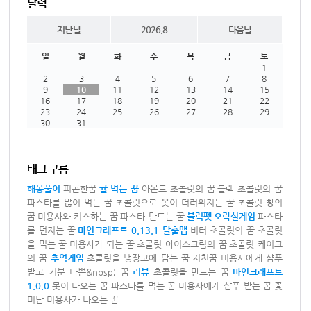
달력
지난달
2026.8
다음달
일
월
화
수
목
금
토
1
2
3
4
5
6
7
8
9
10
11
12
13
14
15
16
17
18
19
20
21
22
23
24
25
26
27
28
29
30
31
태그 구름
해몽풀이
피곤한꿈
귤 먹는 꿈
아몬드 초콜릿의 꿈
블랙 초콜릿의 꿈
파스타를 많이 먹는 꿈
초콜릿으로 옷이 더러워지는 꿈
초콜릿 빵의
꿈
미용사와 키스하는 꿈
파스타 만드는 꿈
블럭펫
오락실게임
파스타
를 던지는 꿈
마인크래프트 0.13.1 탈출맵
비터 초콜릿의 꿈
초콜릿
을 먹는 꿈
미용사가 되는 꿈
초콜릿 아이스크림의 꿈
초콜릿 케이크
의 꿈
추억게임
초콜릿을 냉장고에 담는 꿈
지친꿈
미용사에게 샴푸
받고 기분 나쁜&nbsp; 꿈
리뷰
초콜릿을 만드는 꿈
마인크래프트
1.0.0
못이 나오는 꿈
파스타를 먹는 꿈
미용사에게 샴푸 받는 꿈
꽃
미남 미용사가 나오는 꿈