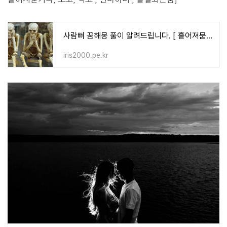
사람뼈 꿈해몽 풀이 알려드립니다. [ 흩어져묻거나, 보고, 먹고 , 연마하며 , 골절되는꿈]
iris2000.pe.kr