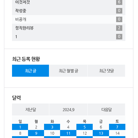
6
이것저것
0
작성중
0
비공개
2
정직한리뷰
0
1
최근 등록 현황
최근 글
최근 월별 글
최근 댓글
달력
지난달
2024.9
다음달
일
월
화
수
목
금
토
1
2
3
4
5
6
7
8
9
10
11
12
13
14