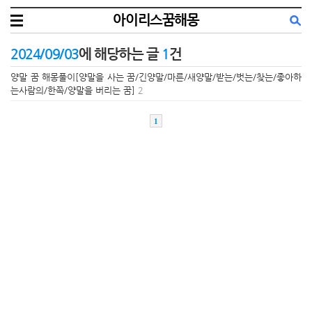
아이리스꿈해몽
2024/09/03
에 해당하는 글
1
건
양말 꿈 해몽풀이[양말을 사는 꿈/긴양말/마른/새양말/받는/벗는/찾는/좋아하
는사람의/한쪽/양말을 버리는 꿈]
2
1