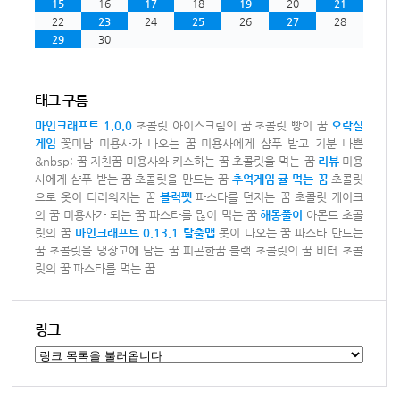
15
16
17
18
19
20
21
22
23
24
25
26
27
28
29
30
태그 구름
마인크래프트 1.0.0
초콜릿 아이스크림의 꿈
초콜릿 빵의 꿈
오락실
게임
꽃미남 미용사가 나오는 꿈
미용사에게 샴푸 받고 기분 나쁜
&nbsp; 꿈
지친꿈
미용사와 키스하는 꿈
초콜릿을 먹는 꿈
리뷰
미용
사에게 샴푸 받는 꿈
초콜릿을 만드는 꿈
추억게임
귤 먹는 꿈
초콜릿
으로 옷이 더러워지는 꿈
블럭펫
파스타를 던지는 꿈
초콜릿 케이크
의 꿈
미용사가 되는 꿈
파스타를 많이 먹는 꿈
해몽풀이
아몬드 초콜
릿의 꿈
마인크래프트 0.13.1 탈출맵
못이 나오는 꿈
파스타 만드는
꿈
초콜릿을 냉장고에 담는 꿈
피곤한꿈
블랙 초콜릿의 꿈
비터 초콜
릿의 꿈
파스타를 먹는 꿈
링크