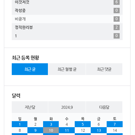
6
이것저것
0
작성중
0
비공개
2
정직한리뷰
0
1
최근 등록 현황
최근 글
최근 월별 글
최근 댓글
달력
지난달
2024.9
다음달
일
월
화
수
목
금
토
1
2
3
4
5
6
7
8
9
10
11
12
13
14