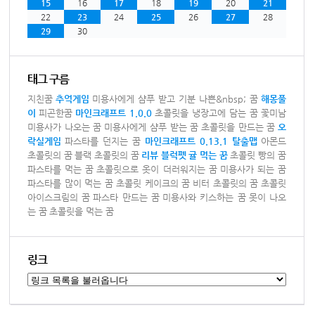
15
16
17
18
19
20
21
22
23
24
25
26
27
28
29
30
태그 구름
지친꿈
추억게임
미용사에게 샴푸 받고 기분 나쁜&nbsp; 꿈
해몽풀
이
피곤한꿈
마인크래프트 1.0.0
초콜릿을 냉장고에 담는 꿈
꽃미남
미용사가 나오는 꿈
미용사에게 샴푸 받는 꿈
초콜릿을 만드는 꿈
오
락실게임
파스타를 던지는 꿈
마인크래프트 0.13.1 탈출맵
아몬드
초콜릿의 꿈
블랙 초콜릿의 꿈
리뷰
블럭펫
귤 먹는 꿈
초콜릿 빵의 꿈
파스타를 먹는 꿈
초콜릿으로 옷이 더러워지는 꿈
미용사가 되는 꿈
파스타를 많이 먹는 꿈
초콜릿 케이크의 꿈
비터 초콜릿의 꿈
초콜릿
아이스크림의 꿈
파스타 만드는 꿈
미용사와 키스하는 꿈
못이 나오
는 꿈
초콜릿을 먹는 꿈
링크