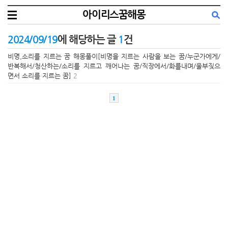
아이리스꿈해몽
2024/09/19
에 해당하는 글
1
건
비명,소리를 지르는 꿈 해몽풀이[비명을 지르는 사람을 보는 꿈/누군가에게/
반복해서/청산하는/소리를 지르고 깨어나는 꿈/직장에서/화를내며/울부짖으
면서 소리를 지르는 꿈]
2
1